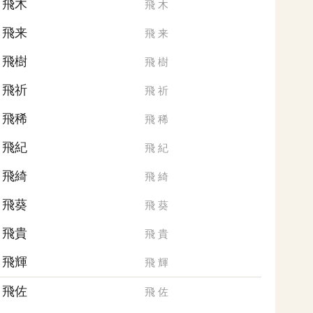
飛木
飛
木
飛来
飛
来
飛樹
飛
樹
飛祈
飛
祈
飛稀
飛
稀
飛紀
飛
紀
飛綺
飛
綺
飛葵
飛
葵
飛貴
飛
貴
飛輝
飛
輝
飛佐
飛
佐