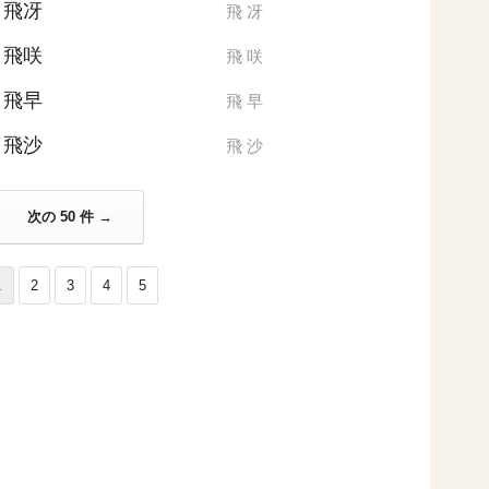
飛冴
飛
冴
飛咲
飛
咲
飛早
飛
早
飛沙
飛
沙
次の 50 件 →
1
2
3
4
5