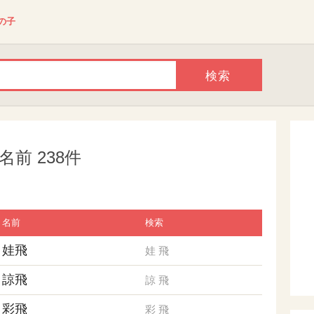
の子
前 238件
名前
検索
娃飛
娃
飛
諒飛
諒
飛
彩飛
彩
飛