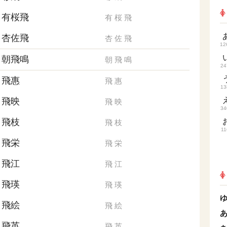
有桜飛
有
桜
飛
杏佐飛
杏
佐
飛
12
朝飛鳴
朝
飛
鳴
24
飛惠
飛
惠
13
飛映
飛
映
34
飛枝
飛
枝
11
飛栄
飛
栄
飛江
飛
江
飛瑛
飛
瑛
飛絵
飛
絵
飛英
飛
英