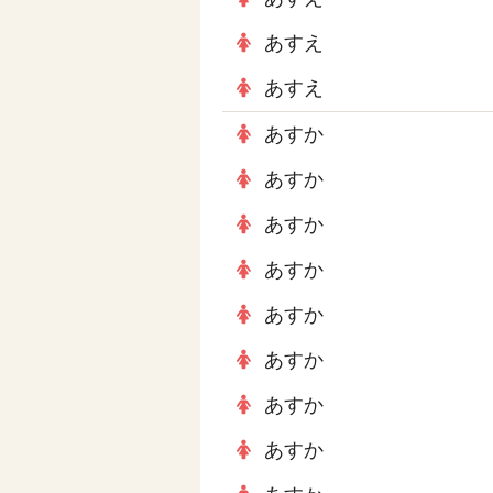
あすえ
あすえ
あすか
あすか
あすか
あすか
あすか
あすか
あすか
あすか