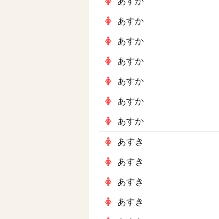
あすか
あすか
あすか
あすか
あすか
あすか
あすか
あすき
あすき
あすき
あすき