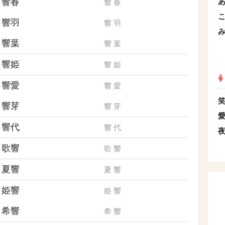
響春
響
春
響羽
響
羽
響葉
響
葉
響姫
響
姫
響愛
響
愛
響芽
響
芽
響代
響
代
歌響
歌
響
夏響
夏
響
姫響
姫
響
希響
希
響