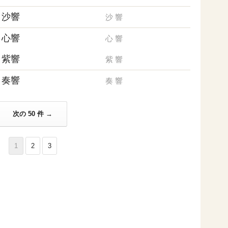
沙響
沙
響
心響
心
響
紫響
紫
響
奏響
奏
響
次の 50 件 →
1
2
3