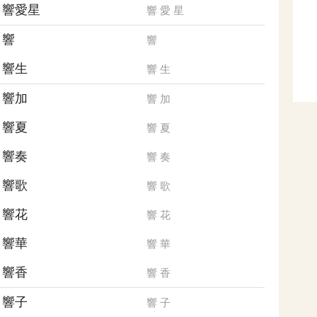
響愛星
響
愛
星
響
響
響生
響
生
響加
響
加
響夏
響
夏
響奏
響
奏
響歌
響
歌
響花
響
花
響華
響
華
響香
響
香
響子
響
子