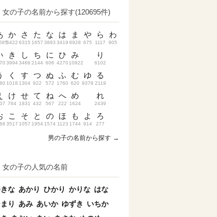
女の子の名前から探す(120695件)
あ
か
さ
た
な
は
ま
や
ら
わ
685
5422
6315
1657
3893
3419
6928
675
1117
905
い
き
し
ち
に
ひ
み
り
70
3994
3466
2144
606
4270
10922
6102
う
く
す
つ
ぬ
ふ
む
ゆ
る
80
1018
1304
922
572
1760
620
9378
2119
え
け
せ
て
ね
へ
め
れ
07
764
1831
432
567
222
1624
2439
お
こ
そ
と
の
ほ
も
よ
ろ
68
3517
1057
1954
1574
1123
1744
914
277
男の子の名前から探す →
女の子の人気の名前
ゆきな
あかり
ひかり
かりな
はな
ひまり
あみ
あいか
ゆずき
いちか