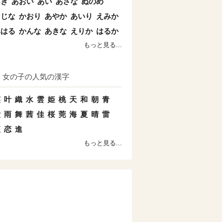
あき
あおい
あい
あさな
ぬのめ
こじな
かおり
あやか
あいり
えみか
みはる
かんな
あきな
えりか
はるか
もっと見る...
女の子の人気の漢字
笑
叶
織
水
雲
姫
桃
天
和
朝
青
愛
雨
舞
茜
佳
桜
莞
海
夏
晴
雷
夜
恋
進
もっと見る...