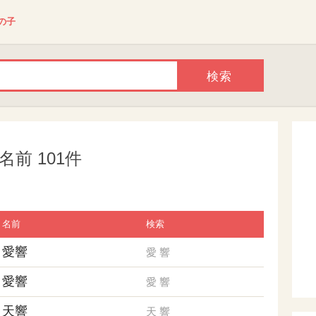
の子
前 101件
名前
検索
愛響
愛
響
愛響
愛
響
天響
天
響