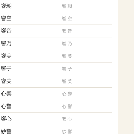
響瑚
響
瑚
響空
響
空
響音
響
音
響乃
響
乃
響美
響
美
響子
響
子
響美
響
美
心響
心
響
心響
心
響
響心
響
心
紗響
紗
響