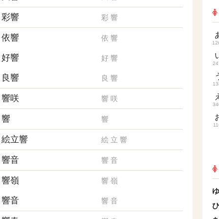
彩響
彩
響
依響
依
響
12
好響
好
響
24
良響
良
響
13
響咲
響
咲
34
響
響
11
絵立響
絵
立
響
響音
響
音
響嶺
響
嶺
響音
響
音