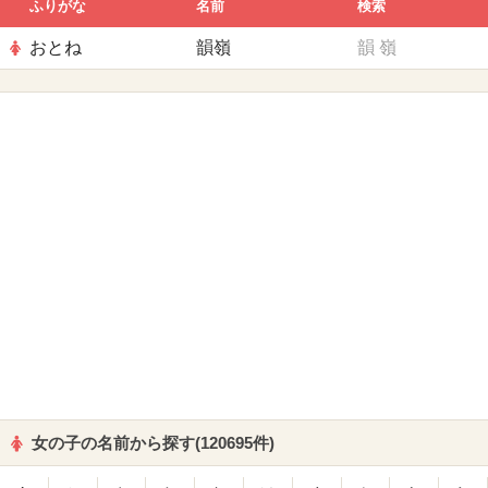
ふりがな
名前
検索
おとね
韻嶺
韻
嶺
女の子の名前から探す(120695件)