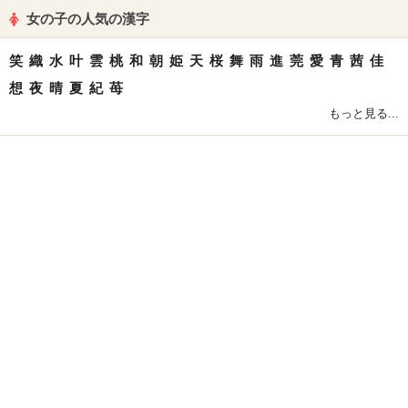
女の子の人気の漢字
笑
織
水
叶
雲
桃
和
朝
姫
天
桜
舞
雨
進
莞
愛
青
茜
佳
想
夜
晴
夏
紀
苺
もっと見る...