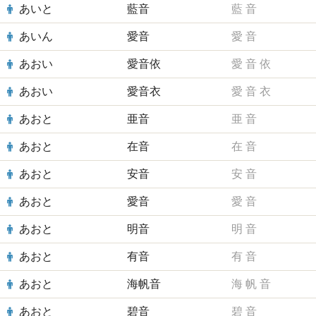
あいと
藍音
藍
音
あいん
愛音
愛
音
あおい
愛音依
愛
音
依
あおい
愛音衣
愛
音
衣
あおと
亜音
亜
音
あおと
在音
在
音
あおと
安音
安
音
あおと
愛音
愛
音
あおと
明音
明
音
あおと
有音
有
音
あおと
海帆音
海
帆
音
あおと
碧音
碧
音