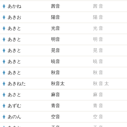
あかね
茜音
茜
音
あきお
陽音
陽
音
あきと
光音
光
音
あきと
明音
明
音
あきと
晃音
晃
音
あきと
暁音
暁
音
あきと
秋音
秋
音
あきねた
秋音太
秋
音
太
あさと
麻音
麻
音
あずむ
青音
青
音
あのん
空音
空
音