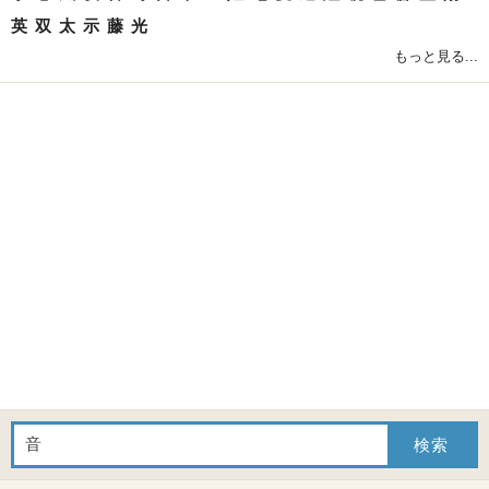
英
双
太
示
藤
光
もっと見る...