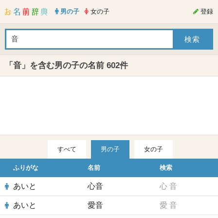
男の子
女の子
登録
「音」を含む男の子の名前 602件
すべて
男の子
女の子
ふりがな
名前
検索
あいと
心音
心
音
あいと
愛音
愛
音