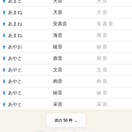
あまと
天音
天
音
あまね
天音
天
音
あまね
安真音
安
真
音
あまね
海音
海
音
あやお
綾音
綾
音
あやと
彪音
彪
音
あやと
文音
文
音
あやと
絢音
絢
音
あやと
綾音
綾
音
あやと
采音
采
音
次の 50 件 →