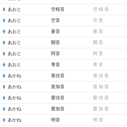
あおと
空桜音
空
桜
音
あおと
空音
空
音
あおと
蒼音
蒼
音
あおと
開音
開
音
あおと
阿音
阿
音
あおと
青音
青
音
あかね
亜佳音
亜
佳
音
あかね
亜加音
亜
加
音
あかね
愛佳音
愛
佳
音
あかね
愛加音
愛
加
音
あかね
明音
明
音