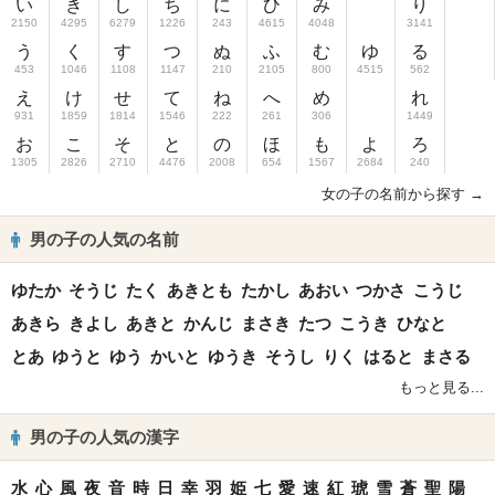
い
き
し
ち
に
ひ
み
り
2150
4295
6279
1226
243
4615
4048
3141
う
く
す
つ
ぬ
ふ
む
ゆ
る
453
1046
1108
1147
210
2105
800
4515
562
え
け
せ
て
ね
へ
め
れ
931
1859
1814
1546
222
261
306
1449
お
こ
そ
と
の
ほ
も
よ
ろ
1305
2826
2710
4476
2008
654
1567
2684
240
女の子の名前から探す →
男の子の人気の名前
ゆたか
そうじ
たく
あきとも
たかし
あおい
つかさ
こうじ
あきら
きよし
あきと
かんじ
まさき
たつ
こうき
ひなと
とあ
ゆうと
ゆう
かいと
ゆうき
そうし
りく
はると
まさる
もっと見る...
男の子の人気の漢字
水
心
風
夜
音
時
日
幸
羽
姫
七
愛
速
紅
琥
雪
蒼
聖
陽