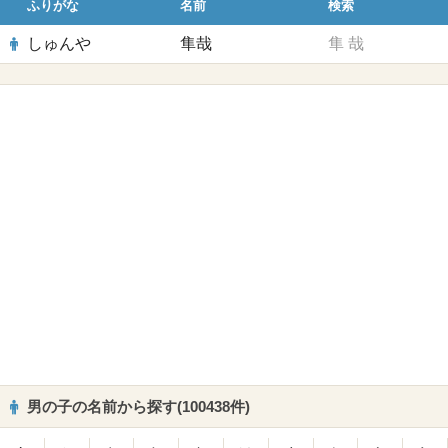
ふりがな
名前
検索
しゅんや
隼哉
隼
哉
男の子の名前から探す(100438件)