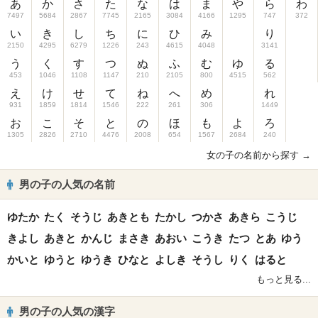
あ
か
さ
た
な
は
ま
や
ら
わ
7497
5684
2867
7745
2165
3084
4166
1295
747
372
い
き
し
ち
に
ひ
み
り
2150
4295
6279
1226
243
4615
4048
3141
う
く
す
つ
ぬ
ふ
む
ゆ
る
453
1046
1108
1147
210
2105
800
4515
562
え
け
せ
て
ね
へ
め
れ
931
1859
1814
1546
222
261
306
1449
お
こ
そ
と
の
ほ
も
よ
ろ
1305
2826
2710
4476
2008
654
1567
2684
240
女の子の名前から探す →
男の子の人気の名前
ゆたか
たく
そうじ
あきとも
たかし
つかさ
あきら
こうじ
きよし
あきと
かんじ
まさき
あおい
こうき
たつ
とあ
ゆう
かいと
ゆうと
ゆうき
ひなと
よしき
そうし
りく
はると
もっと見る...
男の子の人気の漢字