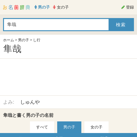
男の子
女の子
登録
ホーム
>
男の子
>
し行
隼哉
よみ:
しゅんや
隼哉と書く男の子の名前
すべて
男の子
女の子