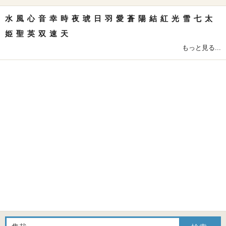
水
風
心
音
幸
時
夜
琥
日
羽
愛
蒼
陽
結
紅
光
雪
七
太
姫
聖
英
双
速
天
もっと見る...