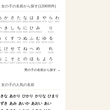
女の子の名前から探す(120695件)
あ
か
さ
た
な
は
ま
や
ら
わ
685
5422
6315
1657
3893
3419
6928
675
1117
905
い
き
し
ち
に
ひ
み
り
70
3994
3466
2144
606
4270
10922
6102
う
く
す
つ
ぬ
ふ
む
ゆ
る
80
1018
1304
922
572
1760
620
9378
2119
え
け
せ
て
ね
へ
め
れ
07
764
1831
432
567
222
1624
2439
お
こ
そ
と
の
ほ
も
よ
ろ
68
3517
1057
1954
1574
1123
1744
914
277
男の子の名前から探す →
女の子の人気の名前
ゆきな
あかり
ひかり
かりな
ひまり
ゆずき
あみ
あいか
あおい
あい