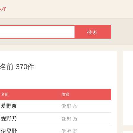
の子
前 370件
名前
検索
愛野奈
愛
野
奈
愛野乃
愛
野
乃
伊登野
伊
登
野