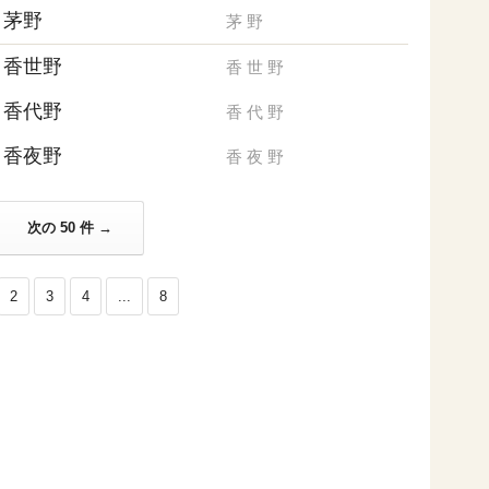
茅野
茅
野
香世野
香
世
野
香代野
香
代
野
香夜野
香
夜
野
次の 50 件 →
2
3
4
...
8