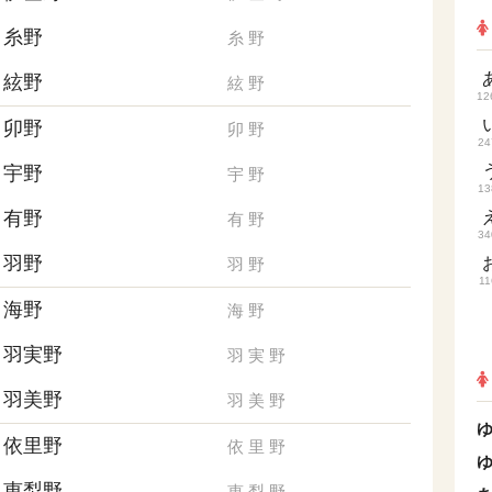
糸野
糸
野
絃野
絃
野
12
卯野
卯
野
24
宇野
宇
野
13
有野
有
野
34
羽野
羽
野
11
海野
海
野
羽実野
羽
実
野
羽美野
羽
美
野
依里野
依
里
野
恵梨野
恵
梨
野