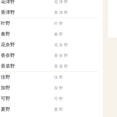
花津野
花
津
野
香津野
香
津
野
叶野
叶
野
奏野
奏
野
花奈野
花
奈
野
香奈野
香
奈
野
香菜野
香
菜
野
佳野
佳
野
加野
加
野
可野
可
野
夏野
夏
野