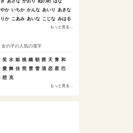
あき
あさな
かおり
ぬのめ
はな
あやか
いちか
かんな
あいり
あきな
えりか
こあみ
あいな
こじな
みはる
もっと見る...
女の子の人気の漢字
叶
笑
水
姫
桃
織
朝
茜
天
青
和
桜
愛
舞
佳
莞
雲
雪
清
恋
星
巴
海
想
克
もっと見る...