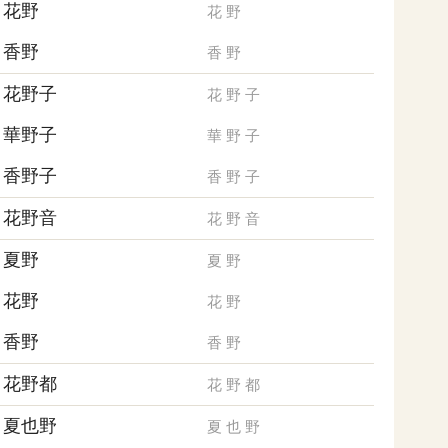
花野
花
野
香野
香
野
花野子
花
野
子
華野子
華
野
子
香野子
香
野
子
花野音
花
野
音
夏野
夏
野
花野
花
野
香野
香
野
花野都
花
野
都
夏也野
夏
也
野