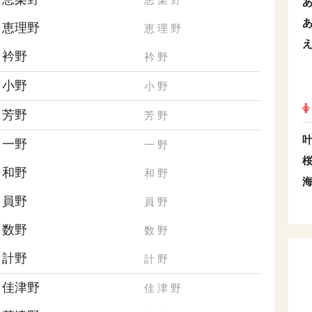
恵理野
恵
理
野
衿野
衿
野
小野
小
野
芳野
芳
野
一野
一
野
和野
和
野
員野
員
野
数野
数
野
計野
計
野
佳津野
佳
津
野