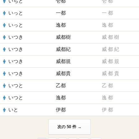
いちと
壱都
壱
都
いっと
一都
一
都
いっと
逸都
逸
都
いつき
威都樹
威
都
樹
いつき
威都紀
威
都
紀
いつき
威都規
威
都
規
いつき
威都貴
威
都
貴
いつと
乙都
乙
都
いつと
逸都
逸
都
いと
伊都
伊
都
次の 50 件 →