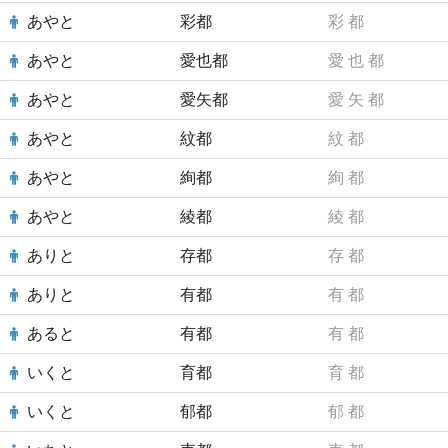
あやと
彩都
彩
都
あやと
愛也都
愛
也
都
あやと
愛矢都
愛
矢
都
あやと
紋都
紋
都
あやと
絢都
絢
都
あやと
綾都
綾
都
ありと
存都
存
都
ありと
有都
有
都
あると
有都
有
都
いくと
育都
育
都
いくと
郁都
郁
都