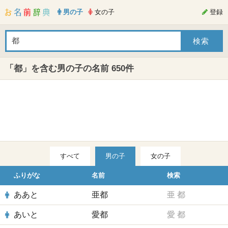
男の子
女の子
登録
「都」を含む男の子の名前 650件
すべて
男の子
女の子
ふりがな
名前
検索
ああと
亜都
亜
都
あいと
愛都
愛
都