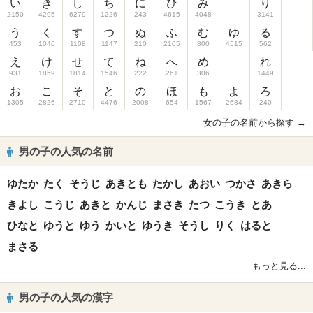
い
き
し
ち
に
ひ
み
り
2150
4295
6279
1226
243
4615
4048
3141
う
く
す
つ
ぬ
ふ
む
ゆ
る
453
1046
1108
1147
210
2105
800
4515
562
え
け
せ
て
ね
へ
め
れ
931
1859
1814
1546
222
261
306
1449
お
こ
そ
と
の
ほ
も
よ
ろ
1305
2826
2710
4476
2008
654
1567
2684
240
女の子の名前から探す →
男の子の人気の名前
ゆたか
たく
そうじ
あきとも
たかし
あおい
つかさ
あきら
きよし
こうじ
あきと
かんじ
まさき
たつ
こうき
とあ
ひなと
ゆうと
ゆう
かいと
ゆうき
そうし
りく
はると
まさる
もっと見る...
男の子の人気の漢字