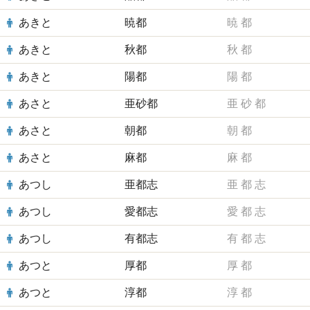
あきと
暁都
暁
都
あきと
秋都
秋
都
あきと
陽都
陽
都
あさと
亜砂都
亜
砂
都
あさと
朝都
朝
都
あさと
麻都
麻
都
あつし
亜都志
亜
都
志
あつし
愛都志
愛
都
志
あつし
有都志
有
都
志
あつと
厚都
厚
都
あつと
淳都
淳
都