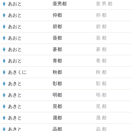
あおと
亜男都
亜
男
都
あおと
仰都
仰
都
あおと
碧都
碧
都
あおと
葵都
葵
都
あおと
蒼都
蒼
都
あおと
青都
青
都
あきくに
秋都
秋
都
あきと
彰都
彰
都
あきと
明都
明
都
あきと
晃都
晃
都
あきと
晟都
晟
都
あきと
晶都
晶
都