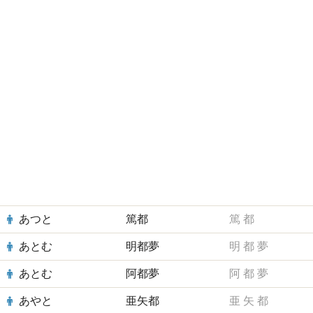
あつと
篤都
篤
都
あとむ
明都夢
明
都
夢
あとむ
阿都夢
阿
都
夢
あやと
亜矢都
亜
矢
都