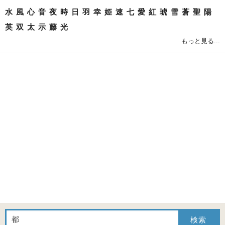
水
風
心
音
夜
時
日
羽
幸
姫
速
七
愛
紅
琥
雪
蒼
聖
陽
英
双
太
示
藤
光
もっと見る...