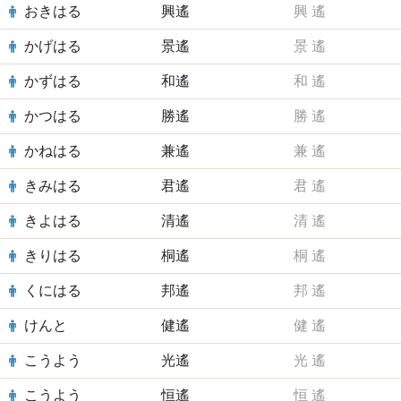
おきはる
興遙
興
遙
かげはる
景遙
景
遙
かずはる
和遙
和
遙
かつはる
勝遙
勝
遙
かねはる
兼遙
兼
遙
きみはる
君遙
君
遙
きよはる
清遙
清
遙
きりはる
桐遙
桐
遙
くにはる
邦遙
邦
遙
けんと
健遙
健
遙
こうよう
光遙
光
遙
こうよう
恒遙
恒
遙