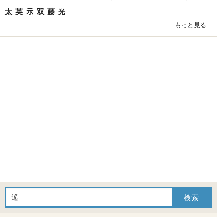
太
英
示
双
藤
光
もっと見る...