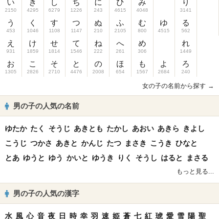
い
き
し
ち
に
ひ
み
り
2150
4295
6279
1226
243
4615
4048
3141
う
く
す
つ
ぬ
ふ
む
ゆ
る
453
1046
1108
1147
210
2105
800
4515
562
え
け
せ
て
ね
へ
め
れ
931
1859
1814
1546
222
261
306
1449
お
こ
そ
と
の
ほ
も
よ
ろ
1305
2826
2710
4476
2008
654
1567
2684
240
女の子の名前から探す →
男の子の人気の名前
ゆたか
たく
そうじ
あきとも
たかし
あおい
あきら
きよし
こうじ
つかさ
あきと
かんじ
たつ
まさき
こうき
ひなと
とあ
ゆうと
ゆう
かいと
ゆうき
りく
そうし
はると
まさる
もっと見る...
男の子の人気の漢字
水
風
心
音
夜
日
時
幸
羽
速
姫
蒼
七
紅
琥
愛
雪
陽
聖