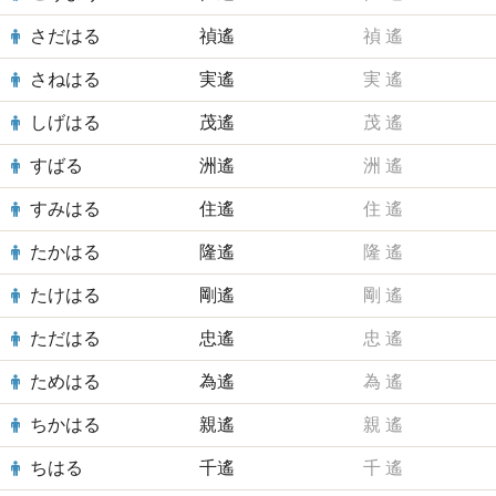
さだはる
禎遙
禎
遙
さねはる
実遙
実
遙
しげはる
茂遙
茂
遙
すばる
洲遙
洲
遙
すみはる
住遙
住
遙
たかはる
隆遙
隆
遙
たけはる
剛遙
剛
遙
ただはる
忠遙
忠
遙
ためはる
為遙
為
遙
ちかはる
親遙
親
遙
ちはる
千遙
千
遙