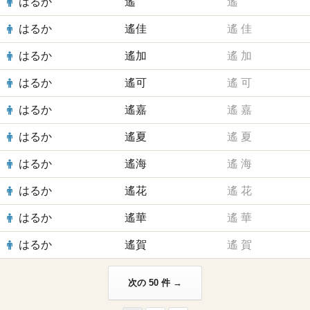
はるか
遙
遙
はるか
遙佳
遙
佳
はるか
遙加
遙
加
はるか
遙可
遙
可
はるか
遙嘉
遙
嘉
はるか
遙夏
遙
夏
はるか
遙海
遙
海
はるか
遙花
遙
花
はるか
遙華
遙
華
はるか
遙賀
遙
賀
次の 50 件 →