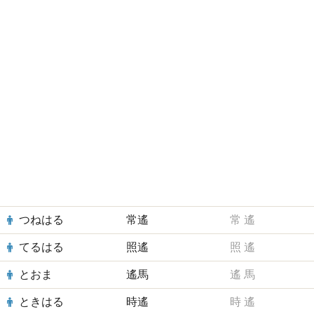
つねはる
常遙
常
遙
てるはる
照遙
照
遙
とおま
遙馬
遙
馬
ときはる
時遙
時
遙