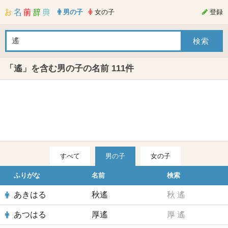
男の子
女の子
登録
「遙」を含む男の子の名前 111件
すべて
男の子
女の子
ふりがな
名前
検索
あきはる
秋遙
秋
遙
あつはる
厚遙
厚
遙