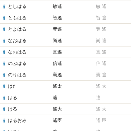
としはる
敏遙
敏
遙
ともはる
智遙
智
遙
とよはる
豊遙
豊
遙
なおはる
尚遙
尚
遙
なおはる
直遙
直
遙
のぶはる
信遙
信
遙
のりはる
憲遙
憲
遙
はた
遙太
遙
太
はる
遙
遙
はる
遙大
遙
大
はるおみ
遙臣
遙
臣