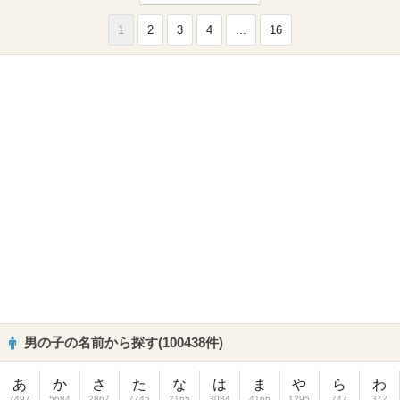
1
2
3
4
...
16
男の子の名前から探す(100438件)
あ
か
さ
た
な
は
ま
や
ら
わ
7497
5684
2867
7745
2165
3084
4166
1295
747
372