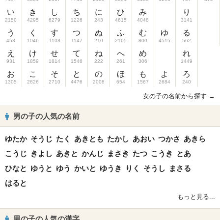
い
き
し
ち
に
ひ
み
り
2150
4295
6279
1226
243
4615
4048
3141
う
く
す
つ
ぬ
ふ
む
ゆ
る
453
1046
1108
1147
210
2105
800
4515
562
え
け
せ
て
ね
へ
め
れ
931
1859
1814
1546
222
261
306
1449
お
こ
そ
と
の
ほ
も
よ
ろ
1305
2826
2710
4476
2008
654
1567
2684
240
女の子の名前から探す →
男の子の人気の名前
ゆたか
そうじ
たく
あきとも
たかし
あおい
つかさ
あきら
こうじ
きよし
あきと
かんじ
まさき
たつ
こうき
とあ
ひなと
ゆうと
ゆう
かいと
ゆうき
りく
そうし
まさる
はると
もっと見る...
男の子の人気の漢字