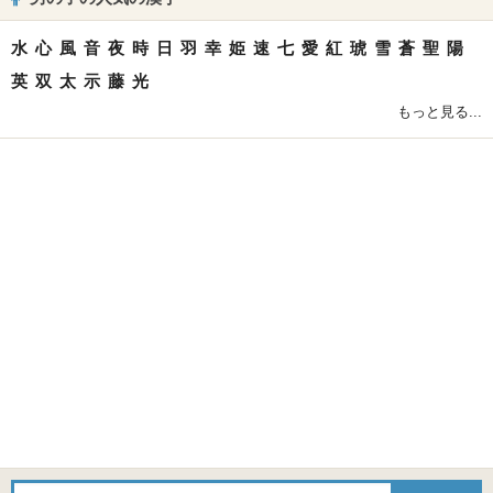
水
心
風
音
夜
時
日
羽
幸
姫
速
七
愛
紅
琥
雪
蒼
聖
陽
英
双
太
示
藤
光
もっと見る...