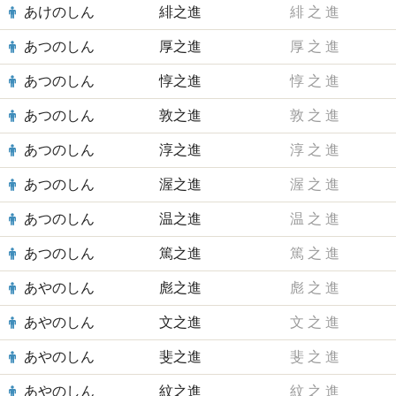
あけのしん
緋之進
緋
之
進
あつのしん
厚之進
厚
之
進
あつのしん
惇之進
惇
之
進
あつのしん
敦之進
敦
之
進
あつのしん
淳之進
淳
之
進
あつのしん
渥之進
渥
之
進
あつのしん
温之進
温
之
進
あつのしん
篤之進
篤
之
進
あやのしん
彪之進
彪
之
進
あやのしん
文之進
文
之
進
あやのしん
斐之進
斐
之
進
あやのしん
紋之進
紋
之
進