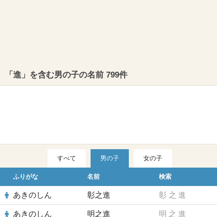
「進」を含む男の子の名前 799件
すべて
男の子
女の子
ふりがな
名前
検索
あきのしん
彰之進
彰
之
進
あきのしん
明之進
明
之
進