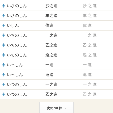
いさのしん
沙之進
沙
之
進
いさのしん
軍之進
軍
之
進
いしん
偉進
偉
進
いちのしん
一之進
一
之
進
いちのしん
乙之進
乙
之
進
いちのしん
逸之進
逸
之
進
いっしん
一進
一
進
いっしん
逸進
逸
進
いつのしん
一之進
一
之
進
いつのしん
乙之進
乙
之
進
次の 50 件 →