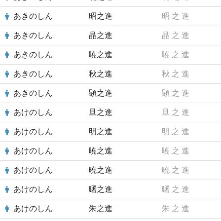
あきのしん
昭之進
昭
之
進
あきのしん
晶之進
晶
之
進
あきのしん
暁之進
暁
之
進
あきのしん
秋之進
秋
之
進
あきのしん
顕之進
顕
之
進
あけのしん
旦之進
旦
之
進
あけのしん
明之進
明
之
進
あけのしん
暁之進
暁
之
進
あけのしん
曉之進
曉
之
進
あけのしん
曙之進
曙
之
進
あけのしん
朱之進
朱
之
進