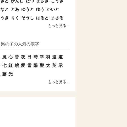
あきと
かんじ
たつ
まさき
こうき
ひなと
とあ
ゆうと
ゆう
かいと
ゆうき
りく
そうし
はると
まさる
もっと見る...
男の子の人気の漢字
水
風
心
音
夜
日
時
幸
羽
速
姫
蒼
七
紅
琥
愛
雪
陽
聖
太
英
示
双
藤
光
もっと見る...