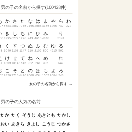
男の子の名前から探す(100438件)
あ
か
さ
た
な
は
ま
や
ら
わ
97
5684
2867
7745
2165
3084
4166
1295
747
372
い
き
し
ち
に
ひ
み
り
50
4295
6279
1226
243
4615
4048
3141
う
く
す
つ
ぬ
ふ
む
ゆ
る
53
1046
1108
1147
210
2105
800
4515
562
え
け
せ
て
ね
へ
め
れ
31
1859
1814
1546
222
261
306
1449
お
こ
そ
と
の
ほ
も
よ
ろ
05
2826
2710
4476
2008
654
1567
2684
240
女の子の名前から探す →
男の子の人気の名前
ゆたか
たく
そうじ
あきとも
たかし
あおい
あきら
きよし
こうじ
つかさ