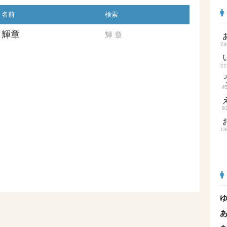
名前
検索
輝章
輝
章
74
21
4
9
13