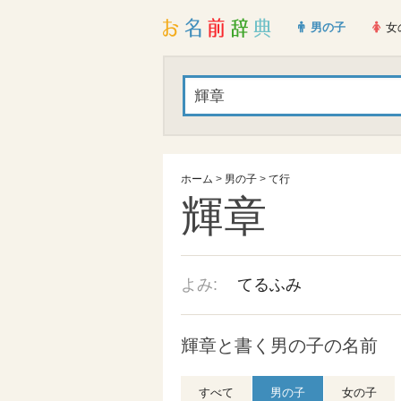
男の子
女
ホーム
>
男の子
>
て行
輝章
よみ:
てるふみ
輝章と書く男の子の名前
すべて
男の子
女の子