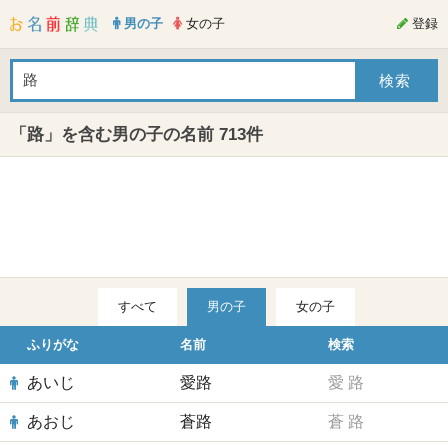
男の子
女の子
登録
「路」を含む男の子の名前 713件
すべて
男の子
女の子
ふりがな
名前
検索
あいじ
愛路
愛
路
あおじ
蒼路
蒼
路