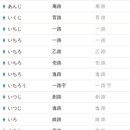
あんじ
庵路
庵
路
いくじ
育路
育
路
いちじ
一路
一
路
いちろ
一路
一
路
いちろ
乙路
乙
路
いちろ
壱路
壱
路
いちろ
逸路
逸
路
いちろう
一路宇
一
路
宇
いつじ
創路
創
路
いつじ
逸路
逸
路
いろ
維路
維
路