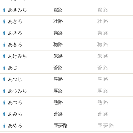
あきみち
聡路
聡
路
あきろ
壮路
壮
路
あきろ
爽路
爽
路
あきろ
聡路
聡
路
あけみち
朱路
朱
路
あじ
蒼路
蒼
路
あつじ
厚路
厚
路
あつみち
厚路
厚
路
あつろ
熱路
熱
路
あみち
蒼路
蒼
路
あめろ
亜夢路
亜
夢
路