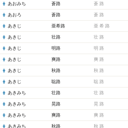
あおみち
蒼路
蒼
路
あおろ
蒼路
蒼
路
あきじ
亜希路
亜
希
路
あきじ
壮路
壮
路
あきじ
明路
明
路
あきじ
爽路
爽
路
あきじ
秋路
秋
路
あきじ
聡路
聡
路
あきみち
壮路
壮
路
あきみち
晃路
晃
路
あきみち
爽路
爽
路
あきみち
秋路
秋
路