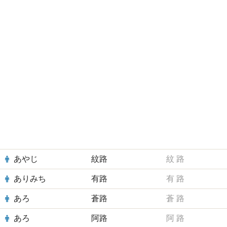
あやじ
紋路
紋
路
ありみち
有路
有
路
あろ
蒼路
蒼
路
あろ
阿路
阿
路