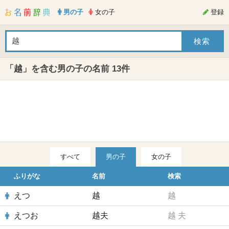
男の子
女の子
登録
「越」を含む男の子の名前 13件
すべて
男の子
女の子
ふりがな
名前
検索
えつ
越
越
えつお
越夫
越
夫