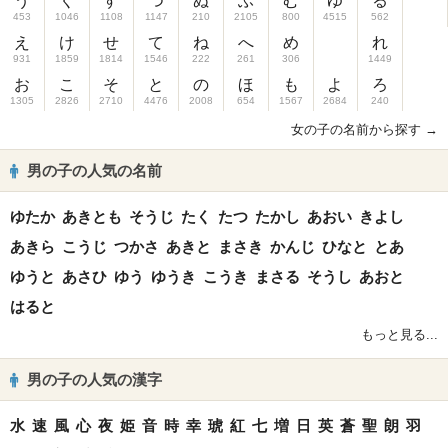
う
く
す
つ
ぬ
ふ
む
ゆ
る
453
1046
1108
1147
210
2105
800
4515
562
え
け
せ
て
ね
へ
め
れ
931
1859
1814
1546
222
261
306
1449
お
こ
そ
と
の
ほ
も
よ
ろ
1305
2826
2710
4476
2008
654
1567
2684
240
女の子の名前から探す →
男の子の人気の名前
ゆたか
あきとも
そうじ
たく
たつ
たかし
あおい
きよし
あきら
こうじ
つかさ
あきと
まさき
かんじ
ひなと
とあ
ゆうと
あさひ
ゆう
ゆうき
こうき
まさる
そうし
あおと
はると
もっと見る...
男の子の人気の漢字
水
速
風
心
夜
姫
音
時
幸
琥
紅
七
増
日
英
蒼
聖
朗
羽