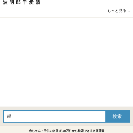
波
明
郎
千
愛
清
もっと見る...
赤ちゃん・子供の名前 約18万件から検索できる名前辞書