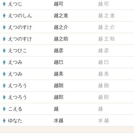
えつじ
越司
越
司
えつのしん
越之進
越
之
進
えつのすけ
越之介
越
之
介
えつのすけ
越之助
越
之
助
えつひこ
越彦
越
彦
えつみ
越巳
越
巳
えつみ
越美
越
美
えつろう
越朗
越
朗
えつろう
越郎
越
郎
こえる
越
越
ゆなた
水越
水
越