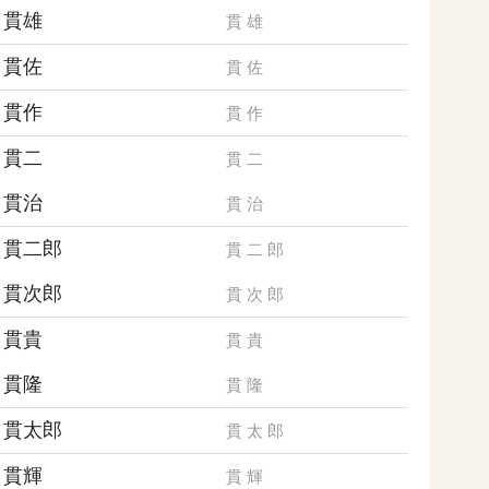
貫雄
貫
雄
貫佐
貫
佐
貫作
貫
作
貫二
貫
二
貫治
貫
治
貫二郎
貫
二
郎
貫次郎
貫
次
郎
貫貴
貫
貴
貫隆
貫
隆
貫太郎
貫
太
郎
貫輝
貫
輝