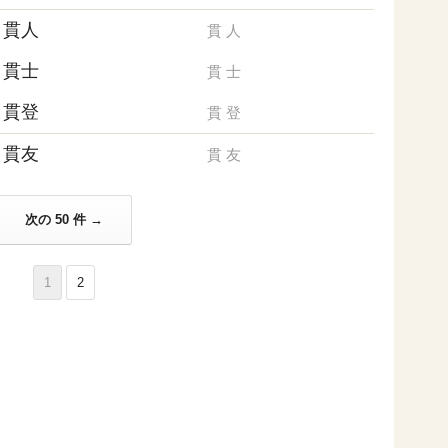
貫人
貫
人
貫士
貫
士
貫登
貫
登
貫友
貫
友
次の 50 件 →
1
2