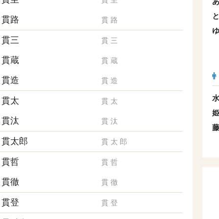
貫路
貫
路
貫三
貫
三
貫蔵
貫
蔵
貫造
貫
造
貫太
貫
太
貫汰
貫
汰
貫太郎
貫
太
郎
貫哲
貫
哲
貫徹
貫
徹
貫登
貫
登