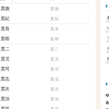
貫旗
貫
旗
貫紀
貫
紀
74
貫吾
貫
吾
21
貫梧
貫
梧
4
貫二
貫
二
9
貫児
貫
児
13
貫司
貫
司
貫志
貫
志
貫次
貫
次
貫治
貫
治
貫至
貫
至