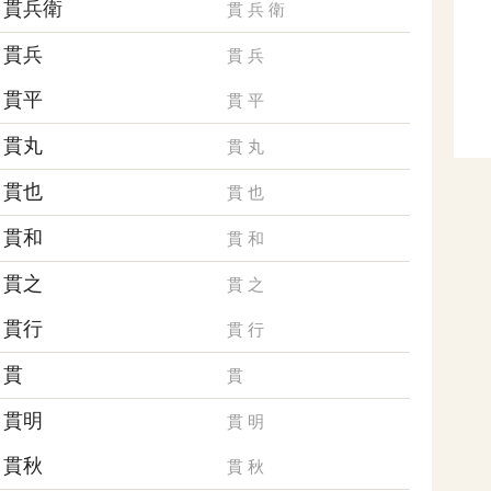
貫兵衛
貫
兵
衛
貫兵
貫
兵
貫平
貫
平
貫丸
貫
丸
貫也
貫
也
貫和
貫
和
貫之
貫
之
貫行
貫
行
貫
貫
貫明
貫
明
貫秋
貫
秋