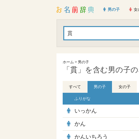
男の子
女
ホーム
>
男の子
「貫」を含む男の子の名
すべて
男の子
女の子
ふりがな
いっかん
かん
かんいちろう