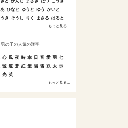
あきと
かんじ
まさき
たつ
こうき
とあ
ひなと
ゆうと
ゆう
かいと
ゆうき
そうし
りく
まさる
はると
もっと見る...
男の子の人気の漢字
水
心
風
夜
時
幸
日
音
愛
羽
七
姫
琥
速
蒼
紅
聖
陽
雪
双
太
示
藤
光
英
もっと見る...