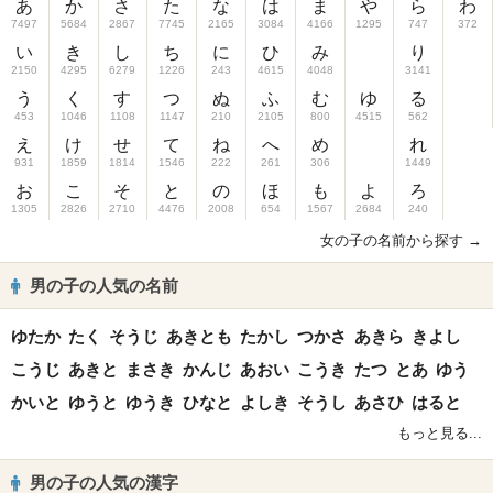
あ
か
さ
た
な
は
ま
や
ら
わ
7497
5684
2867
7745
2165
3084
4166
1295
747
372
い
き
し
ち
に
ひ
み
り
2150
4295
6279
1226
243
4615
4048
3141
う
く
す
つ
ぬ
ふ
む
ゆ
る
453
1046
1108
1147
210
2105
800
4515
562
え
け
せ
て
ね
へ
め
れ
931
1859
1814
1546
222
261
306
1449
お
こ
そ
と
の
ほ
も
よ
ろ
1305
2826
2710
4476
2008
654
1567
2684
240
女の子の名前から探す →
男の子の人気の名前
ゆたか
たく
そうじ
あきとも
たかし
つかさ
あきら
きよし
こうじ
あきと
まさき
かんじ
あおい
こうき
たつ
とあ
ゆう
かいと
ゆうと
ゆうき
ひなと
よしき
そうし
あさひ
はると
もっと見る...
男の子の人気の漢字