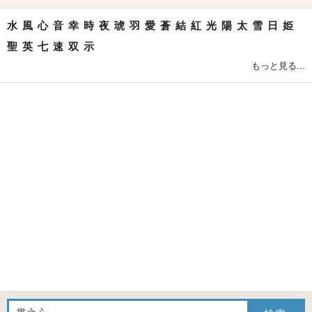
水
風
心
音
幸
時
夜
琥
羽
愛
蒼
結
紅
光
陽
太
雪
日
姫
聖
英
七
速
双
示
もっと見る...