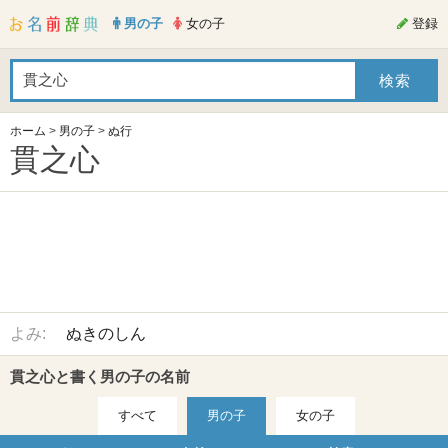
男の子
女の子
登録
ホーム
>
男の子
>
ぬ行
貫之心
よみ:
ぬきのしん
貫之心と書く男の子の名前
すべて
男の子
女の子