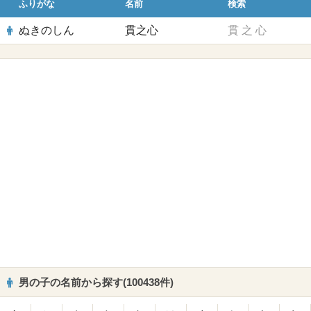
ふりがな
名前
検索
ぬきのしん
貫之心
貫
之
心
男の子の名前から探す(100438件)