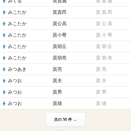
みくる
美貢麗
美
貢
麗
みこたか
箕貢昂
箕
貢
昂
みこたか
貢公高
貢
公
高
みこたか
貢小尊
貢
小
尊
みこたか
貢胡丘
貢
胡
丘
みこたか
貢胡尭
貢
胡
尭
みつあき
貢亮
貢
亮
みつお
貢夫
貢
夫
みつお
貢男
貢
男
みつお
貢雄
貢
雄
次の 50 件 →