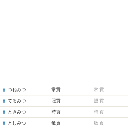
つねみつ
常貢
常
貢
てるみつ
照貢
照
貢
ときみつ
時貢
時
貢
としみつ
敏貢
敏
貢