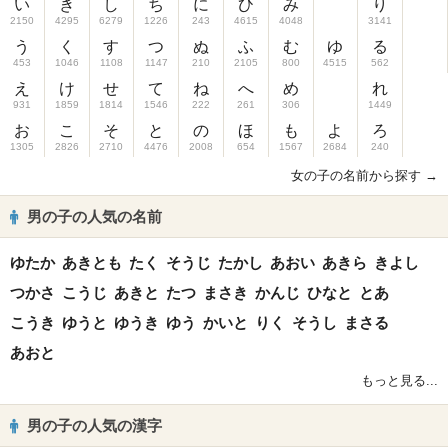
い
き
し
ち
に
ひ
み
り
2150
4295
6279
1226
243
4615
4048
3141
う
く
す
つ
ぬ
ふ
む
ゆ
る
453
1046
1108
1147
210
2105
800
4515
562
え
け
せ
て
ね
へ
め
れ
931
1859
1814
1546
222
261
306
1449
お
こ
そ
と
の
ほ
も
よ
ろ
1305
2826
2710
4476
2008
654
1567
2684
240
女の子の名前から探す →
男の子の人気の名前
ゆたか
あきとも
たく
そうじ
たかし
あおい
あきら
きよし
つかさ
こうじ
あきと
たつ
まさき
かんじ
ひなと
とあ
こうき
ゆうと
ゆうき
ゆう
かいと
りく
そうし
まさる
あおと
もっと見る...
男の子の人気の漢字