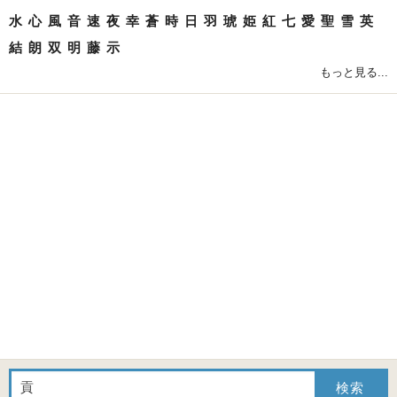
水
心
風
音
速
夜
幸
蒼
時
日
羽
琥
姫
紅
七
愛
聖
雪
英
結
朗
双
明
藤
示
もっと見る...