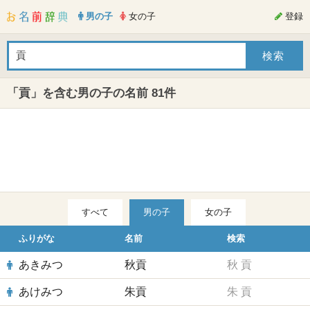
男の子
女の子
登録
「貢」を含む男の子の名前 81件
すべて
男の子
女の子
ふりがな
名前
検索
あきみつ
秋貢
秋
貢
あけみつ
朱貢
朱
貢