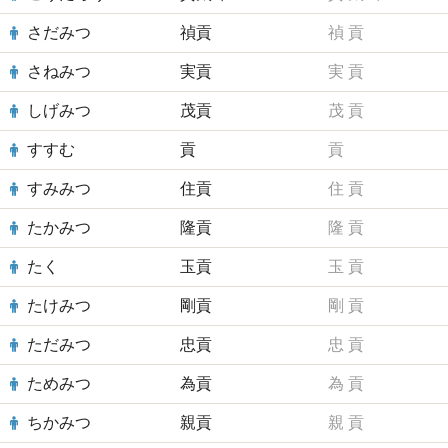
さだみつ
禎貢
禎
貢
さねみつ
実貢
実
貢
しげみつ
茂貢
茂
貢
すすむ
貢
貢
すみみつ
住貢
住
貢
たかみつ
隆貢
隆
貢
たく
玉貢
玉
貢
たけみつ
剛貢
剛
貢
ただみつ
忠貢
忠
貢
ためみつ
為貢
為
貢
ちかみつ
親貢
親
貢