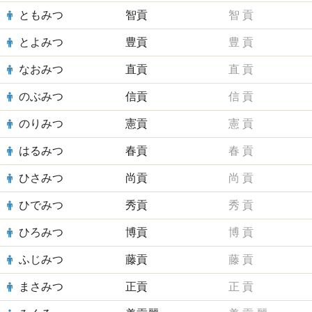
ともみつ
智貢
智
貢
とよみつ
豊貢
豊
貢
なおみつ
直貢
直
貢
のぶみつ
信貢
信
貢
のりみつ
憲貢
憲
貢
はるみつ
春貢
春
貢
ひさみつ
尚貢
尚
貢
ひでみつ
秀貢
秀
貢
ひろみつ
博貢
博
貢
ふじみつ
藤貢
藤
貢
まさみつ
正貢
正
貢