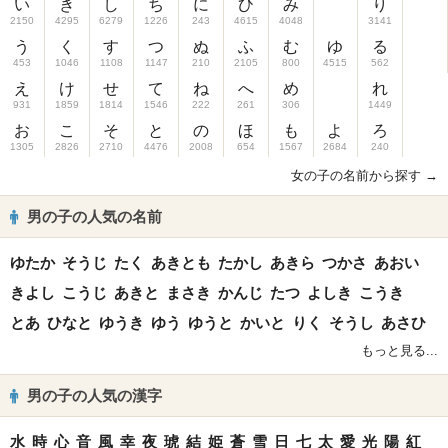
い
き
し
ち
に
ひ
み
り
2150
4295
6279
1226
243
4615
4048
3141
う
く
す
つ
ぬ
ふ
む
ゆ
る
453
1046
1108
1147
210
2105
800
4515
562
え
け
せ
て
ね
へ
め
れ
931
1859
1814
1546
222
261
306
1449
お
こ
そ
と
の
ほ
も
よ
ろ
1305
2826
2710
4476
2008
654
1567
2684
240
女の子の名前から探す →
男の子の人気の名前
ゆたか
そうじ
たく
あきとも
たかし
あきら
つかさ
あおい
きよし
こうじ
あきと
まさき
かんじ
たつ
よしき
こうき
とあ
ひなと
ゆうき
ゆう
ゆうと
かいと
りく
そうし
あさひ
もっと見る...
男の子の人気の漢字
水
時
心
音
風
幸
夜
琥
結
姫
蒼
雪
日
七
太
愛
光
陽
紅