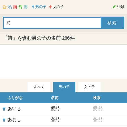
男の子
女の子
登録
「詩」を含む男の子の名前 266件
すべて
男の子
女の子
ふりがな
名前
検索
あいじ
愛詩
愛
詩
あおし
蒼詩
蒼
詩