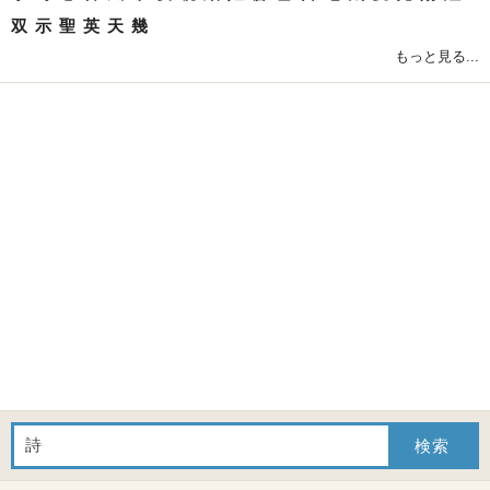
双
示
聖
英
天
幾
もっと見る...