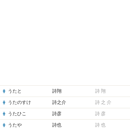
うたと
詩翔
詩
翔
うたのすけ
詩之介
詩
之
介
うたひこ
詩彦
詩
彦
うたや
詩也
詩
也