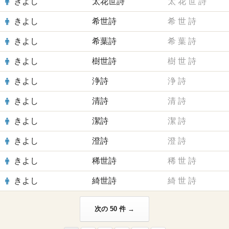
きよし
太花世詩
太
花
世
詩
きよし
希世詩
希
世
詩
きよし
希葉詩
希
葉
詩
きよし
樹世詩
樹
世
詩
きよし
浄詩
浄
詩
きよし
清詩
清
詩
きよし
潔詩
潔
詩
きよし
澄詩
澄
詩
きよし
稀世詩
稀
世
詩
きよし
綺世詩
綺
世
詩
次の 50 件 →