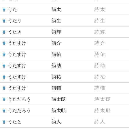
うた
詩太
詩
太
うたう
詩生
詩
生
うたき
詩輝
詩
輝
うたすけ
詩介
詩
介
うたすけ
詩佑
詩
佑
うたすけ
詩助
詩
助
うたすけ
詩祐
詩
祐
うたすけ
詩輔
詩
輔
うたたろう
詩太朗
詩
太
朗
うたたろう
詩太郎
詩
太
郎
うたと
詩人
詩
人