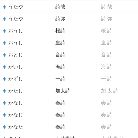
うたや
詩哉
詩
哉
うたや
詩弥
詩
弥
おうし
桜詩
桜
詩
おうし
皇詩
皇
詩
おとじ
音詩
音
詩
かいし
海詩
海
詩
かずし
一詩
一
詩
かたし
加太詩
加
太
詩
かなし
奏詩
奏
詩
かなじ
奏詩
奏
詩
かなた
奏詩
奏
詩