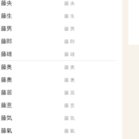
藤央
藤
央
藤生
藤
生
藤男
藤
男
藤郎
藤
郎
藤雄
藤
雄
藤奥
藤
奥
藤奧
藤
奧
藤居
藤
居
藤意
藤
意
藤気
藤
気
藤氣
藤
氣