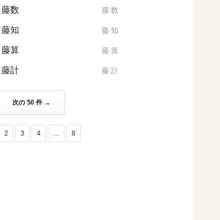
藤数
藤
数
藤知
藤
知
藤算
藤
算
藤計
藤
計
次の 50 件 →
2
3
4
...
8