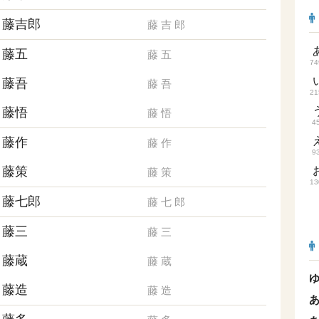
藤吉郎
藤
吉
郎
藤五
藤
五
74
藤吾
藤
吾
21
藤悟
藤
悟
4
藤作
藤
作
9
藤策
藤
策
13
藤七郎
藤
七
郎
藤三
藤
三
藤蔵
藤
蔵
藤造
藤
造