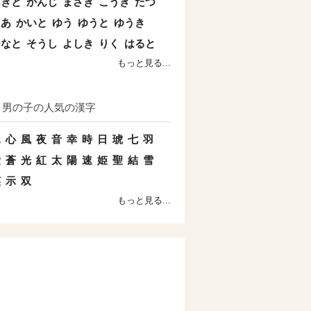
あきと
かんじ
まさき
こうき
たつ
とあ
かいと
ゆう
ゆうと
ゆうき
ひなと
そうし
よしき
りく
はると
もっと見る...
男の子の人気の漢字
水
心
風
夜
音
幸
時
日
琥
七
羽
愛
蒼
光
紅
太
陽
速
姫
聖
結
雪
英
示
双
もっと見る...