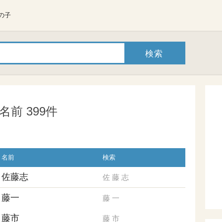
の子
前 399件
名前
検索
佐藤志
佐
藤
志
藤一
藤
一
藤市
藤
市