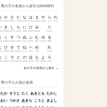
男の子の名前から探す(100438件)
あ
か
さ
た
な
は
ま
や
ら
わ
97
5684
2867
7745
2165
3084
4166
1295
747
372
い
き
し
ち
に
ひ
み
り
50
4295
6279
1226
243
4615
4048
3141
う
く
す
つ
ぬ
ふ
む
ゆ
る
53
1046
1108
1147
210
2105
800
4515
562
え
け
せ
て
ね
へ
め
れ
31
1859
1814
1546
222
261
306
1449
お
こ
そ
と
の
ほ
も
よ
ろ
05
2826
2710
4476
2008
654
1567
2684
240
女の子の名前から探す →
男の子の人気の名前
ゆたか
そうじ
たく
あきとも
たかし
あおい
つかさ
あきら
こうじ
きよし