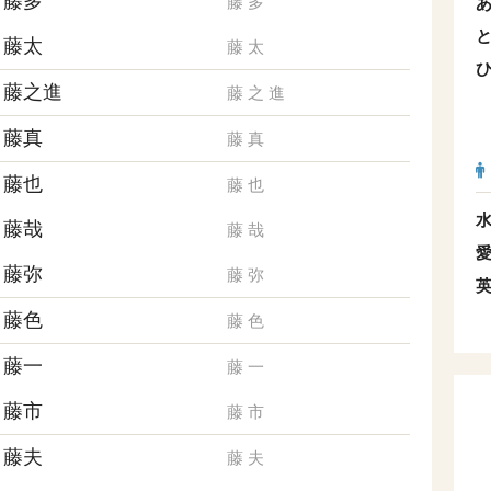
藤多
藤
多
藤太
藤
太
藤之進
藤
之
進
藤真
藤
真
藤也
藤
也
藤哉
藤
哉
藤弥
藤
弥
藤色
藤
色
藤一
藤
一
藤市
藤
市
藤夫
藤
夫