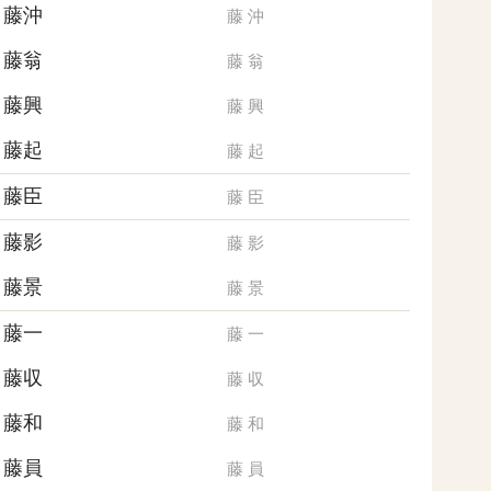
藤沖
藤
沖
藤翁
藤
翁
藤興
藤
興
藤起
藤
起
藤臣
藤
臣
藤影
藤
影
藤景
藤
景
藤一
藤
一
藤収
藤
収
藤和
藤
和
藤員
藤
員