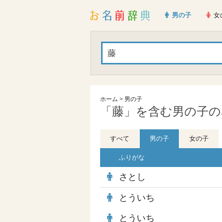
男の子
女
ホーム
>
男の子
「藤」を含む男の子の名
すべて
男の子
女の子
ふりがな
さとし
とういち
とういち