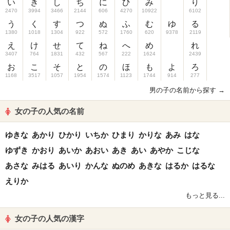
い
き
し
ち
に
ひ
み
り
2470
3994
3466
2144
606
4270
10922
6102
う
く
す
つ
ぬ
ふ
む
ゆ
る
1380
1018
1304
922
572
1760
620
9378
2119
え
け
せ
て
ね
へ
め
れ
3407
764
1831
432
567
222
1624
2439
お
こ
そ
と
の
ほ
も
よ
ろ
1168
3517
1057
1954
1574
1123
1744
914
277
男の子の名前から探す →
女の子の人気の名前
ゆきな
あかり
ひかり
いちか
ひまり
かりな
あみ
はな
ゆずき
かおり
あいか
あおい
あき
あい
あやか
こじな
あさな
みはる
あいり
かんな
ぬのめ
あきな
はるか
はるな
えりか
もっと見る...
女の子の人気の漢字