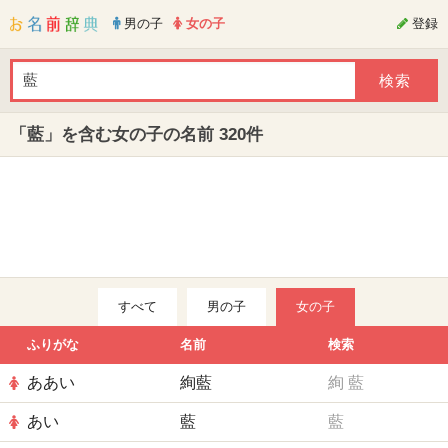
男の子
女の子
登録
「藍」を含む女の子の名前 320件
すべて
男の子
女の子
ふりがな
名前
検索
ああい
絢藍
絢
藍
あい
藍
藍