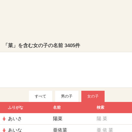
「菜」を含む女の子の名前 3405件
すべて
男の子
女の子
ふりがな
名前
検索
あいさ
陽菜
陽
菜
あいな
亜依菜
亜
依
菜