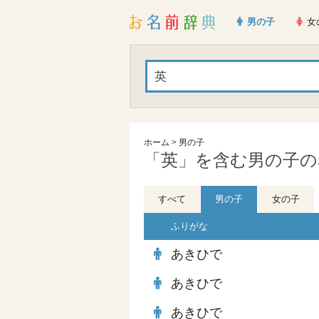
男の子
女
ホーム
>
男の子
「英」を含む男の子の名
すべて
男の子
女の子
ふりがな
あきひで
あきひで
あきひで