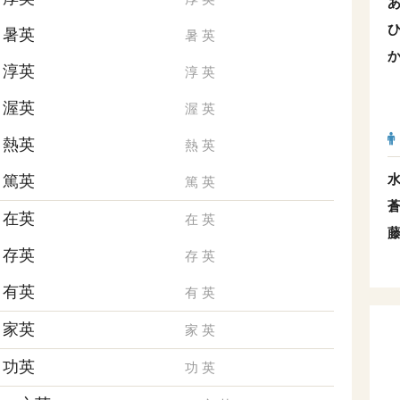
暑英
暑
英
淳英
淳
英
渥英
渥
英
熱英
熱
英
篤英
篤
英
在英
在
英
存英
存
英
有英
有
英
家英
家
英
功英
功
英