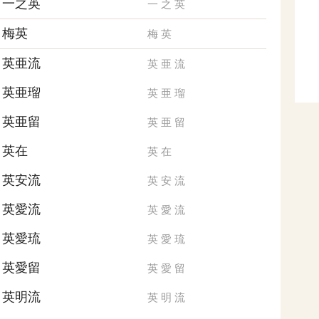
一之英
一
之
英
梅英
梅
英
英亜流
英
亜
流
英亜瑠
英
亜
瑠
英亜留
英
亜
留
英在
英
在
英安流
英
安
流
英愛流
英
愛
流
英愛琉
英
愛
琉
英愛留
英
愛
留
英明流
英
明
流