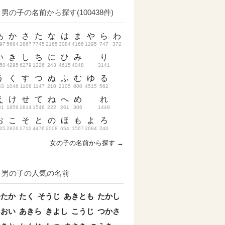
男の子の名前から探す(100438件)
あ
か
さ
た
な
は
ま
や
ら
わ
97
5684
2867
7745
2165
3084
4166
1295
747
372
い
き
し
ち
に
ひ
み
り
50
4295
6279
1226
243
4615
4048
3141
う
く
す
つ
ぬ
ふ
む
ゆ
る
53
1046
1108
1147
210
2105
800
4515
562
え
け
せ
て
ね
へ
め
れ
31
1859
1814
1546
222
261
306
1449
お
こ
そ
と
の
ほ
も
よ
ろ
05
2826
2710
4476
2008
654
1567
2684
240
女の子の名前から探す →
男の子の人気の名前
ゆたか
たく
そうじ
あきとも
たかし
あおい
あきら
きよし
こうじ
つかさ