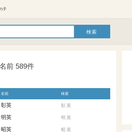
の子
前 589件
名前
検索
彰英
彰
英
明英
明
英
昭英
昭
英