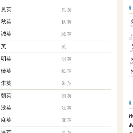
晃英
晃
英
秋英
秋
英
74
誠英
誠
英
21
英
英
4
明英
明
英
9
暁英
暁
英
13
朱英
朱
英
朝英
朝
英
浅英
浅
英
麻英
麻
英
厚英
厚
英