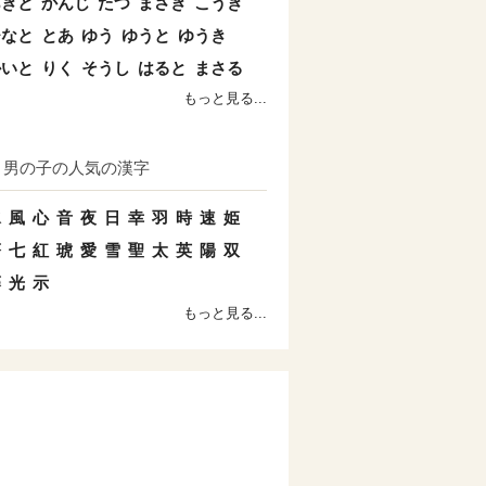
あきと
かんじ
たつ
まさき
こうき
ひなと
とあ
ゆう
ゆうと
ゆうき
かいと
りく
そうし
はると
まさる
もっと見る...
男の子の人気の漢字
水
風
心
音
夜
日
幸
羽
時
速
姫
蒼
七
紅
琥
愛
雪
聖
太
英
陽
双
藤
光
示
もっと見る...