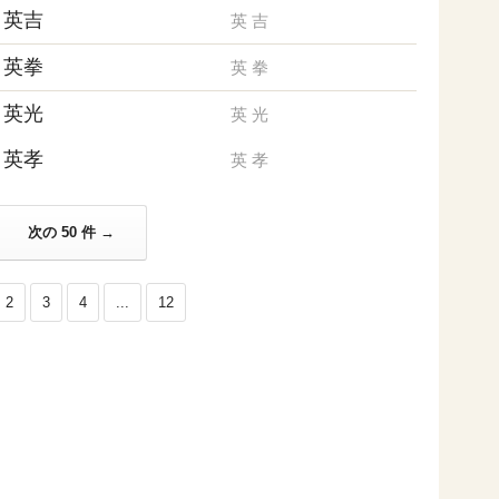
英吉
英
吉
英拳
英
拳
英光
英
光
英孝
英
孝
次の 50 件 →
2
3
4
...
12