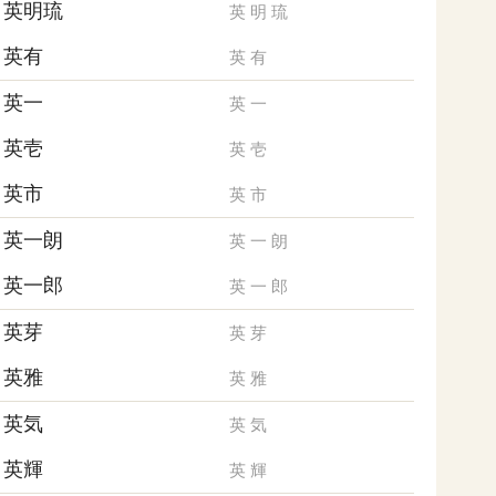
英明琉
英
明
琉
英有
英
有
英一
英
一
英壱
英
壱
英市
英
市
英一朗
英
一
朗
英一郎
英
一
郎
英芽
英
芽
英雅
英
雅
英気
英
気
英輝
英
輝