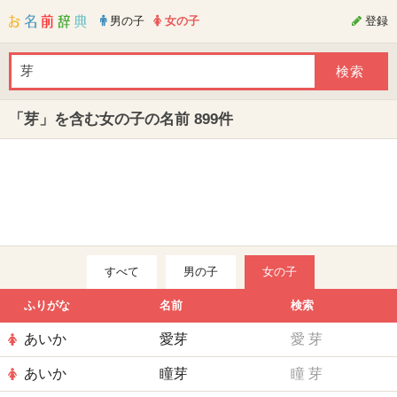
男の子
女の子
登録
「芽」を含む女の子の名前 899件
すべて
男の子
女の子
ふりがな
名前
検索
あいか
愛芽
愛
芽
あいか
瞳芽
瞳
芽