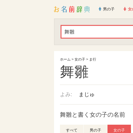
男の子
女
ホーム
>
女の子
>
ま行
舞雛
よみ:
まじゅ
舞雛と書く女の子の名前
すべて
男の子
女の子