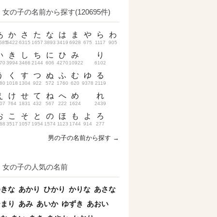
女の子の名前から探す(120695件)
あ
か
さ
た
な
は
ま
や
ら
わ
685
5422
6315
1657
3893
3419
6928
675
1117
905
い
き
し
ち
に
ひ
み
り
70
3994
3466
2144
606
4270
10922
6102
う
く
す
つ
ぬ
ふ
む
ゆ
る
80
1018
1304
922
572
1760
620
9378
2119
え
け
せ
て
ね
へ
め
れ
07
764
1831
432
567
222
1624
2439
お
こ
そ
と
の
ほ
も
よ
ろ
68
3517
1057
1954
1574
1123
1744
914
277
男の子の名前から探す →
女の子の人気の名前
ゆきな
あかり
ひかり
かりな
あさな
ひまり
あみ
あいか
ゆずき
あおい