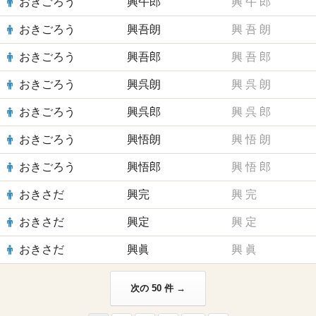
おきごろう
興午郎
興
午
郎
おきごろう
興吾朗
興
吾
朗
おきごろう
興吾郎
興
吾
郎
おきごろう
興呉朗
興
呉
朗
おきごろう
興呉郎
興
呉
郎
おきごろう
興悟朗
興
悟
朗
おきごろう
興悟郎
興
悟
郎
おきさだ
興完
興
完
おきさだ
興定
興
定
おきさだ
興眞
興
眞
次の 50 件 →