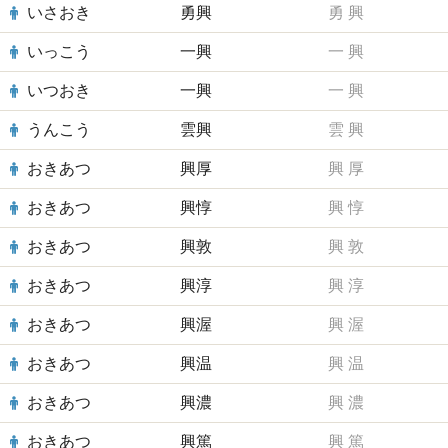
いさおき
勇興
勇
興
いっこう
一興
一
興
いつおき
一興
一
興
うんこう
雲興
雲
興
おきあつ
興厚
興
厚
おきあつ
興惇
興
惇
おきあつ
興敦
興
敦
おきあつ
興淳
興
淳
おきあつ
興渥
興
渥
おきあつ
興温
興
温
おきあつ
興濃
興
濃
おきあつ
興篤
興
篤