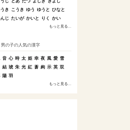
こうじ
とあ
たつ
よしき
きよし
ゆうき
こうき
ゆう
ゆうと
ひなと
かんじ
たいが
かいと
りく
かい
もっと見る...
男の子の人気の漢字
水
音
心
時
太
姫
幸
夜
風
愛
雪
日
結
琥
朱
光
紅
蒼
絢
示
英
双
郎
陽
羽
もっと見る...