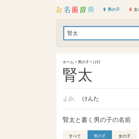
男の子
女
ホーム
>
男の子
>
け行
腎太
よみ:
けんた
腎太と書く男の子の名前
すべて
男の子
女の子