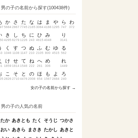
男の子の名前から探す(100438件)
あ
か
さ
た
な
は
ま
や
ら
わ
97
5684
2867
7745
2165
3084
4166
1295
747
372
い
き
し
ち
に
ひ
み
り
50
4295
6279
1226
243
4615
4048
3141
う
く
す
つ
ぬ
ふ
む
ゆ
る
53
1046
1108
1147
210
2105
800
4515
562
え
け
せ
て
ね
へ
め
れ
31
1859
1814
1546
222
261
306
1449
お
こ
そ
と
の
ほ
も
よ
ろ
05
2826
2710
4476
2008
654
1567
2684
240
女の子の名前から探す →
男の子の人気の名前
ゆたか
あきとも
たく
そうじ
つかさ
あおい
あきら
まさき
たかし
あきと