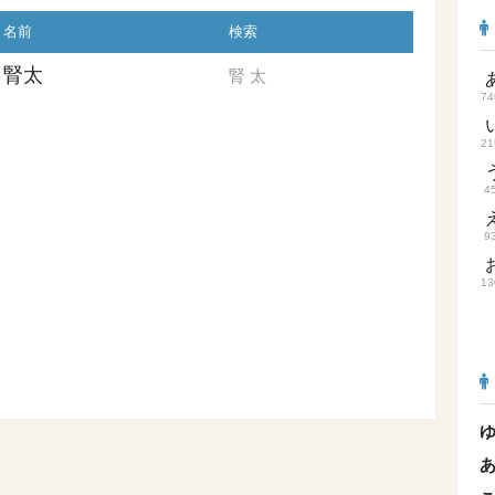
名前
検索
腎太
腎
太
74
21
4
9
13