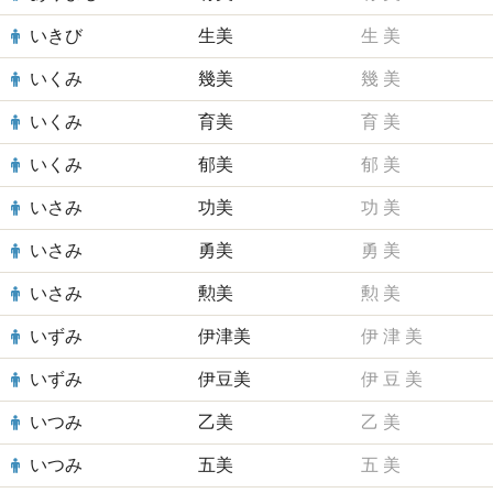
いきび
生美
生
美
いくみ
幾美
幾
美
いくみ
育美
育
美
いくみ
郁美
郁
美
いさみ
功美
功
美
いさみ
勇美
勇
美
いさみ
勲美
勲
美
いずみ
伊津美
伊
津
美
いずみ
伊豆美
伊
豆
美
いつみ
乙美
乙
美
いつみ
五美
五
美