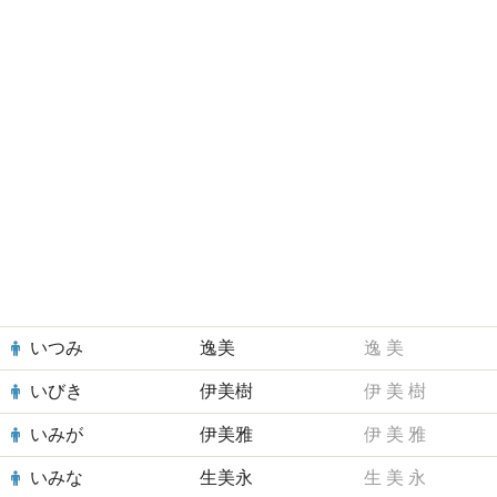
いつみ
逸美
逸
美
いびき
伊美樹
伊
美
樹
いみが
伊美雅
伊
美
雅
いみな
生美永
生
美
永