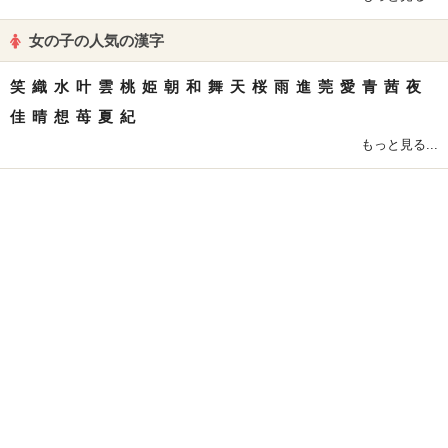
女の子の人気の漢字
笑
織
水
叶
雲
桃
姫
朝
和
舞
天
桜
雨
進
莞
愛
青
茜
夜
佳
晴
想
苺
夏
紀
もっと見る...