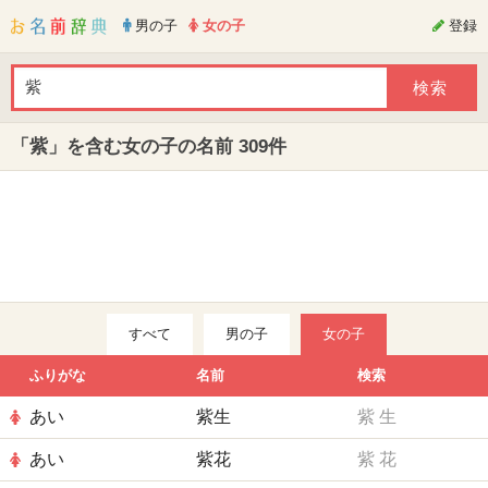
男の子
女の子
登録
「紫」を含む女の子の名前 309件
すべて
男の子
女の子
ふりがな
名前
検索
あい
紫生
紫
生
あい
紫花
紫
花