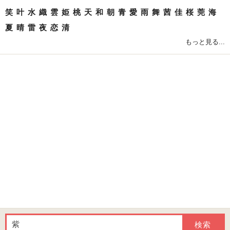
笑
叶
水
織
雲
姫
桃
天
和
朝
青
愛
雨
舞
茜
佳
桜
莞
海
夏
晴
雷
夜
恋
清
もっと見る...