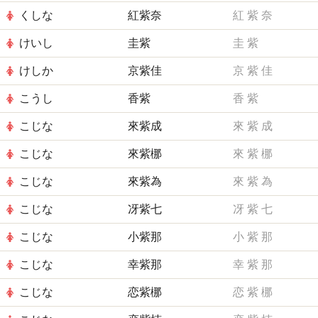
くしな
紅紫奈
紅
紫
奈
けいし
圭紫
圭
紫
けしか
京紫佳
京
紫
佳
こうし
香紫
香
紫
こじな
來紫成
來
紫
成
こじな
來紫梛
來
紫
梛
こじな
來紫為
來
紫
為
こじな
冴紫七
冴
紫
七
こじな
小紫那
小
紫
那
こじな
幸紫那
幸
紫
那
こじな
恋紫梛
恋
紫
梛