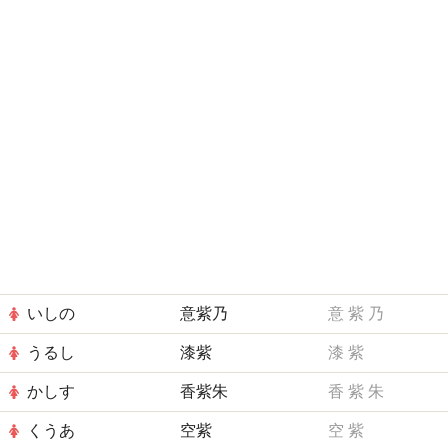
いしの
意紫乃
意
紫
乃
うるし
漆紫
漆
紫
かしす
香紫朱
香
紫
朱
くうあ
空紫
空
紫