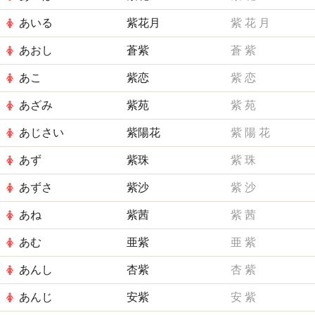
あいる
紫花月
紫
花
月
あおし
蒼紫
蒼
紫
あこ
紫恋
紫
恋
あざみ
紫苑
紫
苑
あじさい
紫陽花
紫
陽
花
あず
紫珠
紫
珠
あずさ
紫沙
紫
沙
あね
紫茜
紫
茜
あむ
亜紫
亜
紫
あんし
杏紫
杏
紫
あんじ
安紫
安
紫