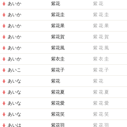
あいか
紫花
紫
花
あいか
紫花圭
紫
花
圭
あいか
紫花果
紫
花
果
あいか
紫花賀
紫
花
賀
あいか
紫花風
紫
花
風
あいか
紫衣圭
紫
衣
圭
あいこ
紫花子
紫
花
子
あいな
紫花
紫
花
あいな
紫花夏
紫
花
夏
あいな
紫花愛
紫
花
愛
あいな
紫花笑
紫
花
笑
あいは
紫花羽
紫
花
羽