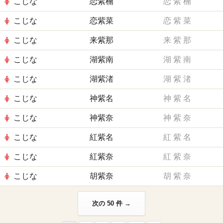
こじな
恋紫楠
恋
紫
楠
こじな
恋紫菜
恋
紫
菜
こじな
来紫那
来
紫
那
こじな
湖紫南
湖
紫
南
こじな
湖紫渚
湖
紫
渚
こじな
神紫名
神
紫
名
こじな
神紫奈
神
紫
奈
こじな
紅紫名
紅
紫
名
こじな
紅紫奈
紅
紫
奈
こじな
胡紫奈
胡
紫
奈
次の 50 件 →