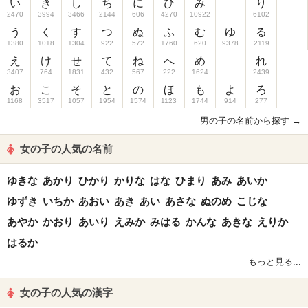
い
き
し
ち
に
ひ
み
り
2470
3994
3466
2144
606
4270
10922
6102
う
く
す
つ
ぬ
ふ
む
ゆ
る
1380
1018
1304
922
572
1760
620
9378
2119
え
け
せ
て
ね
へ
め
れ
3407
764
1831
432
567
222
1624
2439
お
こ
そ
と
の
ほ
も
よ
ろ
1168
3517
1057
1954
1574
1123
1744
914
277
男の子の名前から探す →
女の子の人気の名前
ゆきな
あかり
ひかり
かりな
はな
ひまり
あみ
あいか
ゆずき
いちか
あおい
あき
あい
あさな
ぬのめ
こじな
あやか
かおり
あいり
えみか
みはる
かんな
あきな
えりか
はるか
もっと見る...
女の子の人気の漢字