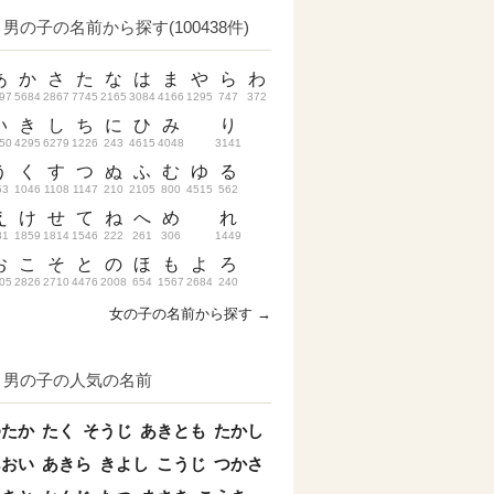
男の子の名前から探す(100438件)
あ
か
さ
た
な
は
ま
や
ら
わ
97
5684
2867
7745
2165
3084
4166
1295
747
372
い
き
し
ち
に
ひ
み
り
50
4295
6279
1226
243
4615
4048
3141
う
く
す
つ
ぬ
ふ
む
ゆ
る
53
1046
1108
1147
210
2105
800
4515
562
え
け
せ
て
ね
へ
め
れ
31
1859
1814
1546
222
261
306
1449
お
こ
そ
と
の
ほ
も
よ
ろ
05
2826
2710
4476
2008
654
1567
2684
240
女の子の名前から探す →
男の子の人気の名前
ゆたか
たく
そうじ
あきとも
たかし
あおい
あきら
きよし
こうじ
つかさ