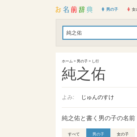
男の子
女
ホーム
>
男の子
>
し行
純之佑
よみ:
じゅんのすけ
純之佑と書く男の子の名前
すべて
男の子
女の子