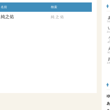
名前
検索
純之佑
純
之
佑
74
21
4
9
13