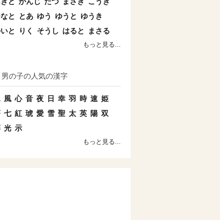
あきと
かんじ
たつ
まさき
こうき
ひなと
とあ
ゆう
ゆうと
ゆうき
かいと
りく
そうし
はると
まさる
もっと見る...
男の子の人気の漢字
水
風
心
音
夜
日
幸
羽
時
速
姫
蒼
七
紅
琥
愛
雪
聖
太
英
陽
双
藤
光
示
もっと見る...