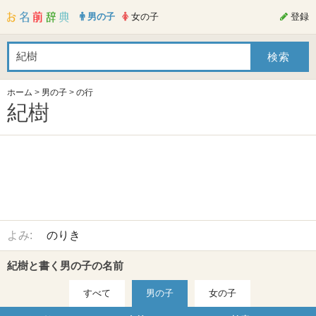
男の子
女の子
登録
ホーム
>
男の子
>
の行
紀樹
よみ:
のりき
紀樹と書く男の子の名前
すべて
男の子
女の子