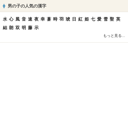
男の子の人気の漢字
水
心
風
音
速
夜
幸
蒼
時
羽
琥
日
紅
姫
七
愛
雪
聖
英
結
朗
双
明
藤
示
もっと見る...