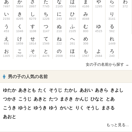
あ
か
さ
た
な
は
ま
や
ら
わ
7497
5684
2867
7745
2165
3084
4166
1295
747
372
い
き
し
ち
に
ひ
み
り
2150
4295
6279
1226
243
4615
4048
3141
う
く
す
つ
ぬ
ふ
む
ゆ
る
453
1046
1108
1147
210
2105
800
4515
562
え
け
せ
て
ね
へ
め
れ
931
1859
1814
1546
222
261
306
1449
お
こ
そ
と
の
ほ
も
よ
ろ
1305
2826
2710
4476
2008
654
1567
2684
240
女の子の名前から探す →
男の子の人気の名前
ゆたか
あきとも
たく
そうじ
たかし
あおい
あきら
きよし
つかさ
こうじ
あきと
たつ
まさき
かんじ
ひなと
とあ
こうき
ゆうと
ゆうき
ゆう
かいと
りく
そうし
まさる
あおと
もっと見る...