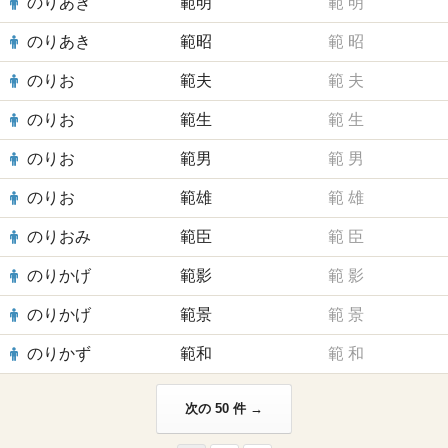
のりあき
範明
範
明
のりあき
範昭
範
昭
のりお
範夫
範
夫
のりお
範生
範
生
のりお
範男
範
男
のりお
範雄
範
雄
のりおみ
範臣
範
臣
のりかげ
範影
範
影
のりかげ
範景
範
景
のりかず
範和
範
和
次の 50 件 →