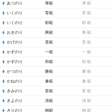
あつのり
厚範
厚
範
いくのり
育範
育
範
いくのり
郁範
郁
範
おきのり
興範
興
範
かげのり
景範
景
範
かずのり
一範
一
範
かずのり
和範
和
範
かつのり
勝範
勝
範
かねのり
兼範
兼
範
きみのり
君範
君
範
きよのり
清範
清
範
きりのり
桐範
桐
範