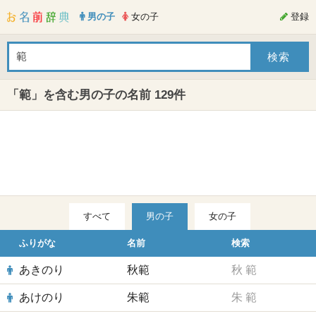
男の子
女の子
登録
「範」を含む男の子の名前 129件
すべて
男の子
女の子
ふりがな
名前
検索
あきのり
秋範
秋
範
あけのり
朱範
朱
範