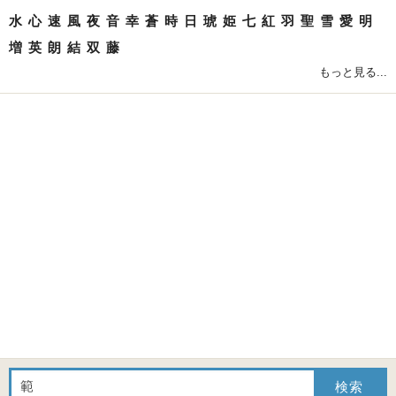
水
心
速
風
夜
音
幸
蒼
時
日
琥
姫
七
紅
羽
聖
雪
愛
明
増
英
朗
結
双
藤
もっと見る...