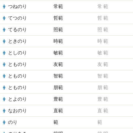
つねのり
常範
常
範
てつのり
哲範
哲
範
てるのり
照範
照
範
ときのり
時範
時
範
としのり
敏範
敏
範
とものり
友範
友
範
とものり
智範
智
範
とものり
朋範
朋
範
とよのり
豊範
豊
範
なおのり
直範
直
範
のり
範
範