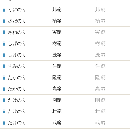
くにのり
邦範
邦
範
さだのり
禎範
禎
範
さねのり
実範
実
範
しげのり
樹範
樹
範
しげのり
茂範
茂
範
すみのり
住範
住
範
たかのり
隆範
隆
範
たかのり
高範
高
範
たけのり
剛範
剛
範
たけのり
壮範
壮
範
たけのり
武範
武
範