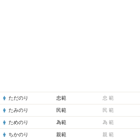
ただのり
忠範
忠
範
たみのり
民範
民
範
ためのり
為範
為
範
ちかのり
親範
親
範