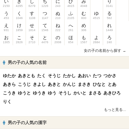
い
き
し
ち
に
ひ
み
り
2150
4295
6279
1226
243
4615
4048
3141
う
く
す
つ
ぬ
ふ
む
ゆ
る
453
1046
1108
1147
210
2105
800
4515
562
え
け
せ
て
ね
へ
め
れ
931
1859
1814
1546
222
261
306
1449
お
こ
そ
と
の
ほ
も
よ
ろ
1305
2826
2710
4476
2008
654
1567
2684
240
女の子の名前から探す →
男の子の人気の名前
ゆたか
あきとも
たく
そうじ
たかし
あおい
たつ
つかさ
あきら
こうじ
きよし
あきと
かんじ
まさき
ひなと
とあ
こうき
ゆうと
ゆうき
ゆう
そうし
かいと
まさる
あきひろ
りく
もっと見る...
男の子の人気の漢字