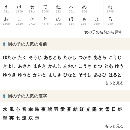
え
け
せ
て
ね
へ
め
れ
931
1859
1814
1546
222
261
306
1449
お
こ
そ
と
の
ほ
も
よ
ろ
1305
2826
2710
4476
2008
654
1567
2684
240
女の子の名前から探す →
男の子の人気の名前
ゆたか
たく
そうじ
あきとも
たかし
つかさ
あきら
こうじ
きよし
あきと
まさき
かんじ
あおい
こうき
たつ
とあ
ゆう
ゆうき
ゆうと
かいと
よしき
ひなと
そうし
あさひ
はると
もっと見る...
男の子の人気の漢字
水
風
心
音
幸
時
夜
琥
羽
愛
蒼
結
紅
光
陽
太
雪
日
姫
聖
英
七
速
双
示
もっと見る...