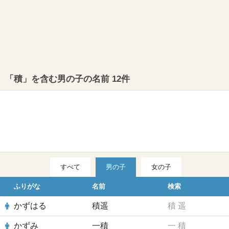
「積」を含む男の子の名前 12件
すべて
男の子
女の子
ふりがな
名前
検索
かずはる
積遥
積
遥
かずみ
一積
一
積