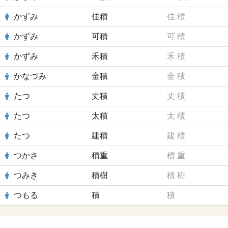
かずみ
佳積
佳
積
かずみ
可積
可
積
かずみ
禾積
禾
積
かなづみ
金積
金
積
たつ
丈積
丈
積
たつ
太積
太
積
たつ
建積
建
積
つかさ
積重
積
重
つみき
積樹
積
樹
つもる
積
積