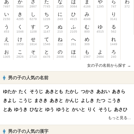
あ
か
さ
た
な
は
ま
や
ら
わ
7497
5684
2867
7745
2165
3084
4166
1295
747
372
い
き
し
ち
に
ひ
み
り
2150
4295
6279
1226
243
4615
4048
3141
う
く
す
つ
ぬ
ふ
む
ゆ
る
453
1046
1108
1147
210
2105
800
4515
562
え
け
せ
て
ね
へ
め
れ
931
1859
1814
1546
222
261
306
1449
お
こ
そ
と
の
ほ
も
よ
ろ
1305
2826
2710
4476
2008
654
1567
2684
240
女の子の名前から探す →
男の子の人気の名前
ゆたか
たく
そうじ
あきとも
たかし
つかさ
あおい
あきら
きよし
こうじ
まさき
あきと
かんじ
よしき
たつ
こうき
とあ
ゆうき
ひなと
ゆう
ゆうと
かいと
りく
そうし
あさひ
もっと見る...
男の子の人気の漢字