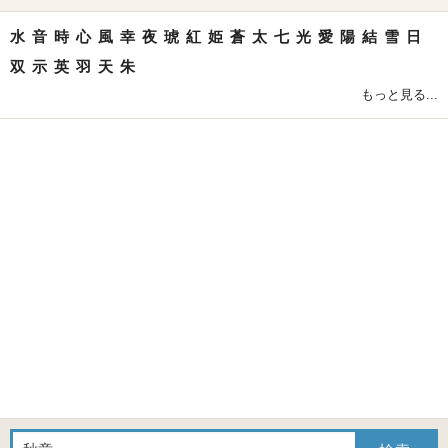
水
音
時
心
風
幸
夜
琥
紅
姫
蒼
太
七
光
愛
陽
結
雪
日
双
示
英
羽
天
朱
もっと見る...