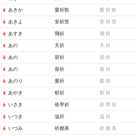
あきか
愛祈歌
愛
祈
歌
あきよ
安祈世
安
祈
世
あすき
飛祈
飛
祈
あの
天祈
天
祈
あの
碧祈
碧
祈
あの
葵祈
葵
祈
あのり
愛祈
愛
祈
あやき
郁祈
郁
祈
いさき
依早祈
依
早
祈
いつき
溢祈
溢
祈
いづみ
祈都美
祈
都
美