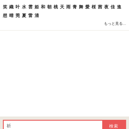
笑
織
叶
水
雲
姫
和
朝
桃
天
雨
青
舞
愛
桜
茜
夜
佳
進
想
晴
莞
夏
雷
清
もっと見る...