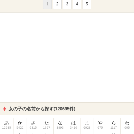
1
2
3
4
5
女の子の名前から探す(120695件)
あ
か
さ
た
な
は
ま
や
ら
わ
12685
5422
6315
1657
3893
3419
6928
675
1117
905