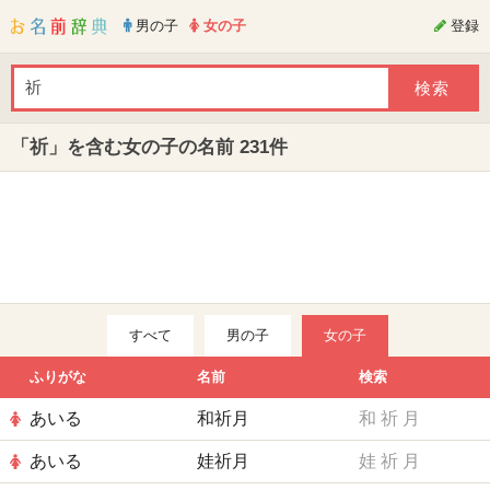
男の子
女の子
登録
「祈」を含む女の子の名前 231件
すべて
男の子
女の子
ふりがな
名前
検索
あいる
和祈月
和
祈
月
あいる
娃祈月
娃
祈
月