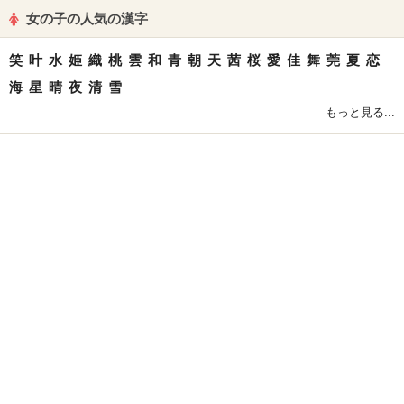
女の子の人気の漢字
笑
叶
水
姫
織
桃
雲
和
青
朝
天
茜
桜
愛
佳
舞
莞
夏
恋
海
星
晴
夜
清
雪
もっと見る...