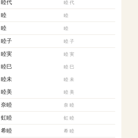
睦代
睦
代
睦
睦
睦
睦
睦子
睦
子
睦実
睦
実
睦巳
睦
巳
睦未
睦
未
睦美
睦
美
奈睦
奈
睦
虹睦
虹
睦
希睦
希
睦