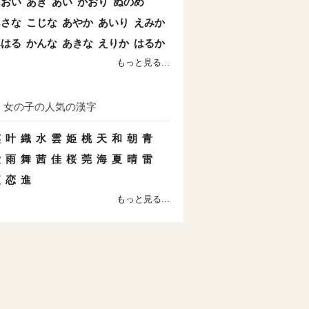
あおい
あき
あい
かおり
ぬのめ
あさな
こじな
あやか
あいり
えみか
みはる
かんな
あきな
えりか
はるか
もっと見る...
女の子の人気の漢字
笑
叶
織
水
雲
姫
桃
天
和
朝
青
愛
雨
舞
茜
佳
桜
莞
海
夏
晴
雷
夜
恋
進
もっと見る...