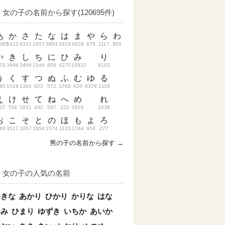
女の子の名前から探す(120695件)
あ
か
さ
た
な
は
ま
や
ら
わ
685
5422
6315
1657
3893
3419
6928
675
1117
905
い
き
し
ち
に
ひ
み
り
70
3994
3466
2144
606
4270
10922
6102
う
く
す
つ
ぬ
ふ
む
ゆ
る
80
1018
1304
922
572
1760
620
9378
2119
え
け
せ
て
ね
へ
め
れ
07
764
1831
432
567
222
1624
2439
お
こ
そ
と
の
ほ
も
よ
ろ
68
3517
1057
1954
1574
1123
1744
914
277
男の子の名前から探す →
女の子の人気の名前
ゆきな
あかり
ひかり
かりな
はな
あみ
ひまり
ゆずき
いちか
あいか