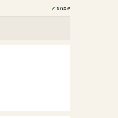
名前
登録