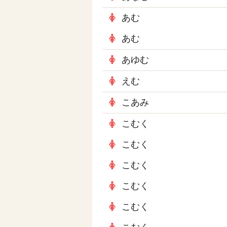
あむ
あむ
あゆむ
えむ
こあみ
こむく
こむく
こむく
こむく
こむく