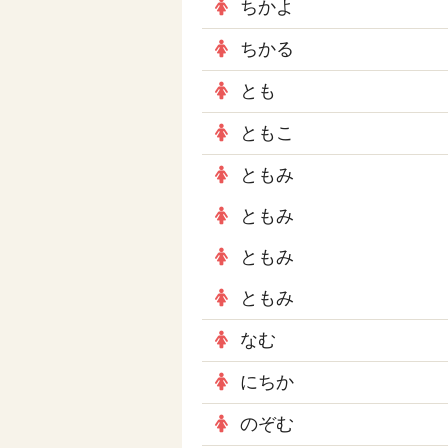
ちかよ
ちかる
とも
ともこ
ともみ
ともみ
ともみ
ともみ
なむ
にちか
のぞむ