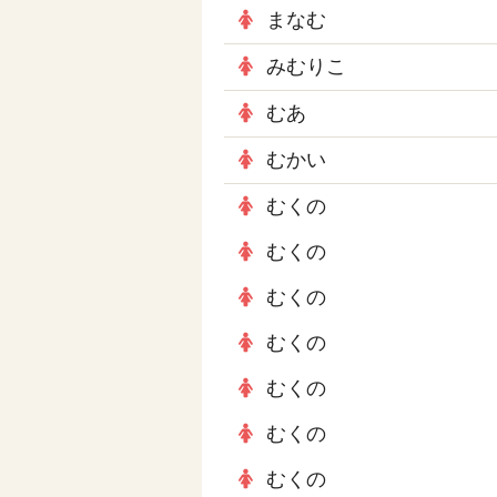
まなむ
みむりこ
むあ
むかい
むくの
むくの
むくの
むくの
むくの
むくの
むくの