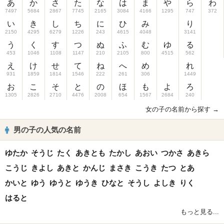
あ
か
さ
た
な
は
ま
や
ら
わ
7497
5684
2867
7745
2165
3084
4166
1295
747
372
い
き
し
ち
に
ひ
み
り
2150
4295
6279
1226
243
4615
4048
3141
う
く
す
つ
ぬ
ふ
む
ゆ
る
453
1046
1108
1147
210
2105
800
4515
562
え
け
せ
て
ね
へ
め
れ
931
1859
1814
1546
222
261
306
1449
お
こ
そ
と
の
ほ
も
よ
ろ
1305
2826
2710
4476
2008
654
1567
2684
240
女の子の名前から探す →
男の子の人気の名前
ゆたか
そうじ
たく
あきとも
たかし
あおい
つかさ
あきら
こうじ
きよし
あきと
かんじ
まさき
こうき
たつ
とあ
かいと
ゆう
ゆうと
ゆうき
ひなと
そうし
よしき
りく
はると
もっと見る...