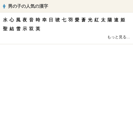
男の子の人気の漢字
水
心
風
夜
音
時
幸
日
琥
七
羽
愛
蒼
光
紅
太
陽
速
姫
聖
結
雪
示
双
英
もっと見る...