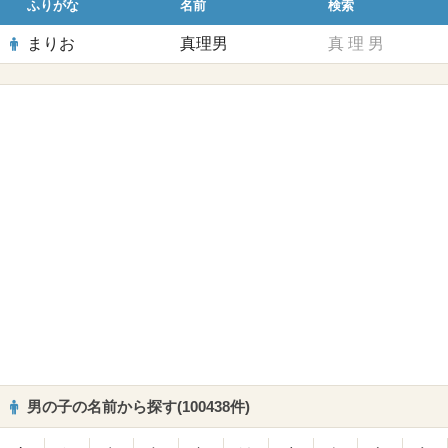
ふりがな
名前
検索
まりお
真理男
真
理
男
男の子の名前から探す(100438件)