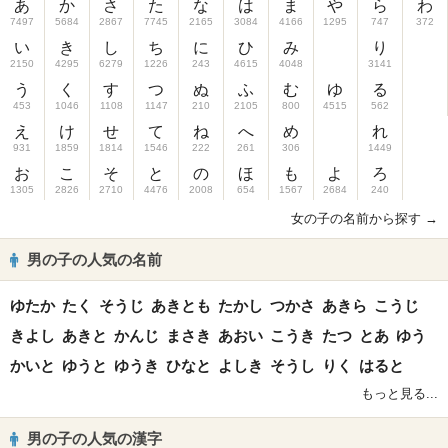
あ
か
さ
た
な
は
ま
や
ら
わ
7497
5684
2867
7745
2165
3084
4166
1295
747
372
い
き
し
ち
に
ひ
み
り
2150
4295
6279
1226
243
4615
4048
3141
う
く
す
つ
ぬ
ふ
む
ゆ
る
453
1046
1108
1147
210
2105
800
4515
562
え
け
せ
て
ね
へ
め
れ
931
1859
1814
1546
222
261
306
1449
お
こ
そ
と
の
ほ
も
よ
ろ
1305
2826
2710
4476
2008
654
1567
2684
240
女の子の名前から探す →
男の子の人気の名前
ゆたか
たく
そうじ
あきとも
たかし
つかさ
あきら
こうじ
きよし
あきと
かんじ
まさき
あおい
こうき
たつ
とあ
ゆう
かいと
ゆうと
ゆうき
ひなと
よしき
そうし
りく
はると
もっと見る...
男の子の人気の漢字