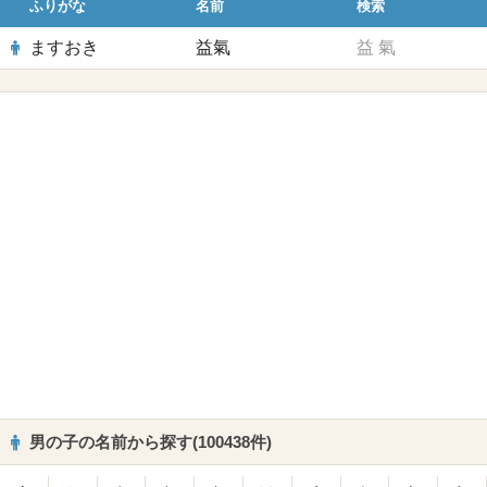
ふりがな
名前
検索
ますおき
益氣
益
氣
男の子の名前から探す(100438件)