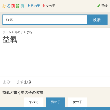
男の子
女の子
登録
ホーム
>
男の子
>
ま行
益氣
よみ:
ますおき
益氣と書く男の子の名前
すべて
男の子
女の子