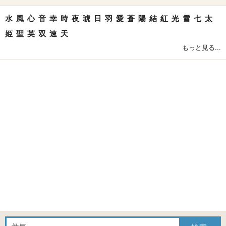
水
風
心
音
幸
時
夜
琥
日
羽
愛
蒼
陽
結
紅
光
雪
七
太
姫
聖
英
双
速
天
もっと見る...