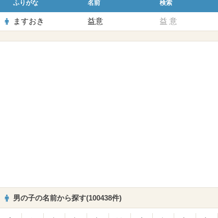
ふりがな
名前
検索
ますおき
益意
益
意
男の子の名前から探す(100438件)