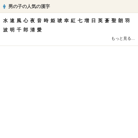
男の子の人気の漢字
水
速
風
心
夜
音
時
姫
琥
幸
紅
七
増
日
英
蒼
聖
朗
羽
波
明
千
郎
清
愛
もっと見る...