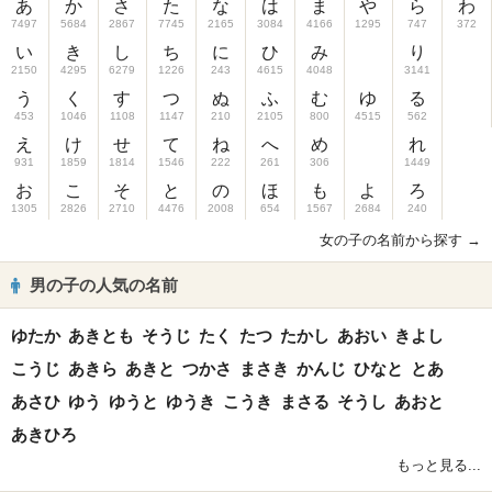
あ
か
さ
た
な
は
ま
や
ら
わ
7497
5684
2867
7745
2165
3084
4166
1295
747
372
い
き
し
ち
に
ひ
み
り
2150
4295
6279
1226
243
4615
4048
3141
う
く
す
つ
ぬ
ふ
む
ゆ
る
453
1046
1108
1147
210
2105
800
4515
562
え
け
せ
て
ね
へ
め
れ
931
1859
1814
1546
222
261
306
1449
お
こ
そ
と
の
ほ
も
よ
ろ
1305
2826
2710
4476
2008
654
1567
2684
240
女の子の名前から探す →
男の子の人気の名前
ゆたか
あきとも
そうじ
たく
たつ
たかし
あおい
きよし
こうじ
あきら
あきと
つかさ
まさき
かんじ
ひなと
とあ
あさひ
ゆう
ゆうと
ゆうき
こうき
まさる
そうし
あおと
あきひろ
もっと見る...