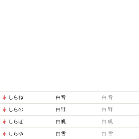
しらね
白音
白
音
しらの
白野
白
野
しらほ
白帆
白
帆
しらゆ
白雪
白
雪