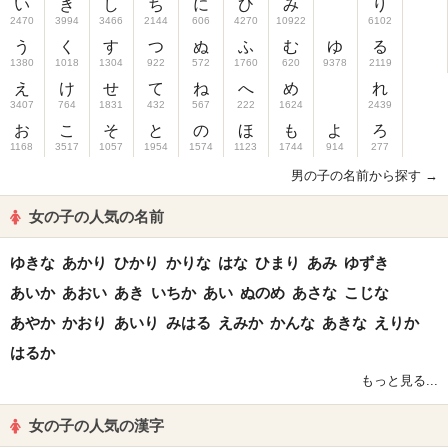
い
き
し
ち
に
ひ
み
り
2470
3994
3466
2144
606
4270
10922
6102
う
く
す
つ
ぬ
ふ
む
ゆ
る
1380
1018
1304
922
572
1760
620
9378
2119
え
け
せ
て
ね
へ
め
れ
3407
764
1831
432
567
222
1624
2439
お
こ
そ
と
の
ほ
も
よ
ろ
1168
3517
1057
1954
1574
1123
1744
914
277
男の子の名前から探す →
女の子の人気の名前
ゆきな
あかり
ひかり
かりな
はな
ひまり
あみ
ゆずき
あいか
あおい
あき
いちか
あい
ぬのめ
あさな
こじな
あやか
かおり
あいり
みはる
えみか
かんな
あきな
えりか
はるか
もっと見る...
女の子の人気の漢字