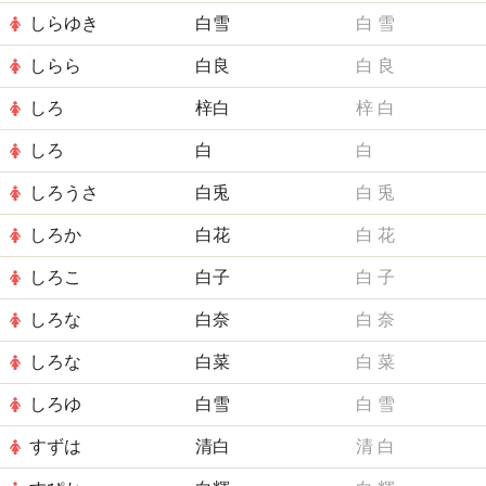
しらゆき
白雪
白
雪
しらら
白良
白
良
しろ
梓白
梓
白
しろ
白
白
しろうさ
白兎
白
兎
しろか
白花
白
花
しろこ
白子
白
子
しろな
白奈
白
奈
しろな
白菜
白
菜
しろゆ
白雪
白
雪
すずは
清白
清
白