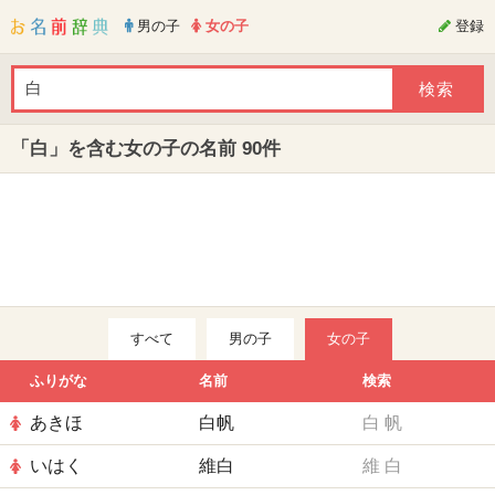
男の子
女の子
登録
「白」を含む女の子の名前 90件
すべて
男の子
女の子
ふりがな
名前
検索
あきほ
白帆
白
帆
いはく
維白
維
白