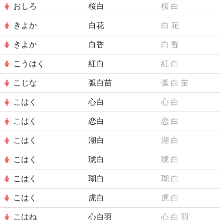
おしろ
桜白
桜
白
きよか
白花
白
花
きよか
白香
白
香
こうはく
紅白
紅
白
こじな
弧白苗
弧
白
苗
こはく
心白
心
白
こはく
恋白
恋
白
こはく
湖白
湖
白
こはく
琥白
琥
白
こはく
瑚白
瑚
白
こはく
虎白
虎
白
こはね
心白羽
心
白
羽