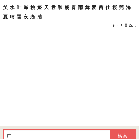
笑
水
叶
織
桃
姫
天
雲
和
朝
青
雨
舞
愛
茜
佳
桜
莞
海
夏
晴
雷
夜
恋
清
もっと見る...