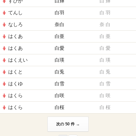
すぴか
白輝
白
輝
てんし
白羽
白
羽
なしろ
奈白
奈
白
はくあ
白亜
白
亜
はくあ
白愛
白
愛
はくえい
白瑛
白
瑛
はくと
白兎
白
兎
はくゆ
白雪
白
雪
はくら
白咲
白
咲
はくら
白桜
白
桜
次の 50 件 →