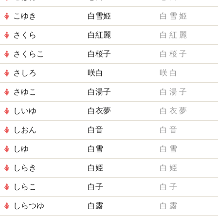
こゆき
白雪姫
白
雪
姫
さくら
白紅麗
白
紅
麗
さくらこ
白桜子
白
桜
子
さしろ
咲白
咲
白
さゆこ
白湯子
白
湯
子
しいゆ
白衣夢
白
衣
夢
しおん
白音
白
音
しゆ
白雪
白
雪
しらき
白姫
白
姫
しらこ
白子
白
子
しらつゆ
白露
白
露