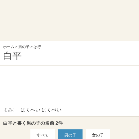
ホーム
>
男の子
>
は行
白平
よみ:
はくへい
はくべい
白平と書く男の子の名前 2件
すべて
男の子
女の子