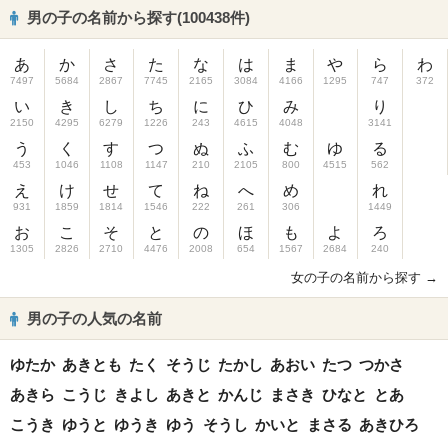
男の子の名前から探す(100438件)
あ
か
さ
た
な
は
ま
や
ら
わ
7497
5684
2867
7745
2165
3084
4166
1295
747
372
い
き
し
ち
に
ひ
み
り
2150
4295
6279
1226
243
4615
4048
3141
う
く
す
つ
ぬ
ふ
む
ゆ
る
453
1046
1108
1147
210
2105
800
4515
562
え
け
せ
て
ね
へ
め
れ
931
1859
1814
1546
222
261
306
1449
お
こ
そ
と
の
ほ
も
よ
ろ
1305
2826
2710
4476
2008
654
1567
2684
240
女の子の名前から探す →
男の子の人気の名前
ゆたか
あきとも
たく
そうじ
たかし
あおい
たつ
つかさ
あきら
こうじ
きよし
あきと
かんじ
まさき
ひなと
とあ
こうき
ゆうと
ゆうき
ゆう
そうし
かいと
まさる
あきひろ