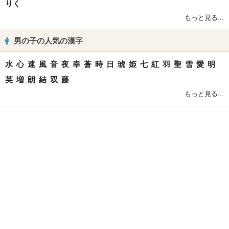
りく
もっと見る...
男の子の人気の漢字
水
心
速
風
音
夜
幸
蒼
時
日
琥
姫
七
紅
羽
聖
雪
愛
明
英
増
朗
結
双
藤
もっと見る...