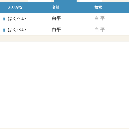
ふりがな
名前
検索
はくへい
白平
白
平
はくべい
白平
白
平