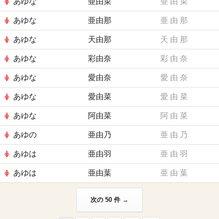
あゆな
亜由菜
亜
由
菜
あゆな
亜由那
亜
由
那
あゆな
天由那
天
由
那
あゆな
彩由奈
彩
由
奈
あゆな
愛由奈
愛
由
奈
あゆな
愛由菜
愛
由
菜
あゆな
阿由菜
阿
由
菜
あゆの
亜由乃
亜
由
乃
あゆは
亜由羽
亜
由
羽
あゆは
亜由葉
亜
由
葉
次の 50 件 →