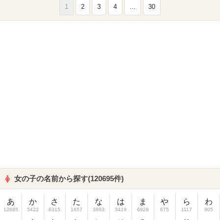
1
2
3
4
...
30
女の子の名前から探す(120695件)
あ
か
さ
た
な
は
ま
や
ら
わ
12685
5422
6315
1657
3893
3419
6928
675
1117
905