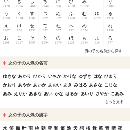
い
き
し
ち
に
ひ
み
り
2470
3994
3466
2144
606
4270
10922
6102
う
く
す
つ
ぬ
ふ
む
ゆ
る
1380
1018
1304
922
572
1760
620
9378
2119
え
け
せ
て
ね
へ
め
れ
3407
764
1831
432
567
222
1624
2439
お
こ
そ
と
の
ほ
も
よ
ろ
1168
3517
1057
1954
1574
1123
1744
914
277
男の子の名前から探す →
女の子の人気の名前
ゆきな
あかり
ひかり
いちか
かりな
ゆずき
はな
ひまり
かおり
あやか
あいか
あおい
あき
みはる
あさな
こじな
あみ
えりか
あきな
あい
かな
はるか
あいり
さやか
こあみ
もっと見る...
女の子の人気の漢字
水
笑
織
叶
雨
桃
朝
雲
和
姫
進
天
想
桜
舞
苺
青
晴
夜