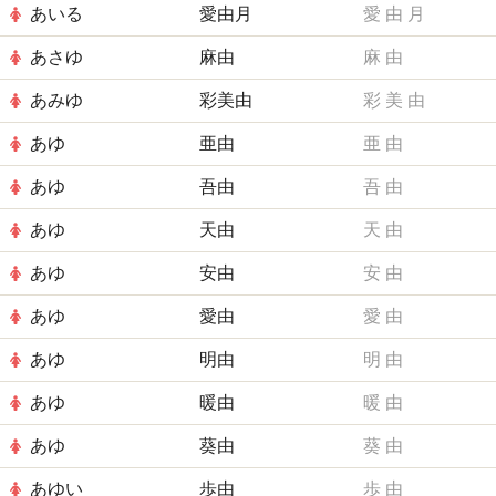
あいる
愛由月
愛
由
月
あさゆ
麻由
麻
由
あみゆ
彩美由
彩
美
由
あゆ
亜由
亜
由
あゆ
吾由
吾
由
あゆ
天由
天
由
あゆ
安由
安
由
あゆ
愛由
愛
由
あゆ
明由
明
由
あゆ
暖由
暖
由
あゆ
葵由
葵
由
あゆい
歩由
歩
由