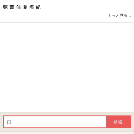
莞
茜
佳
夏
海
紀
もっと見る...