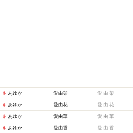
あゆか
愛由架
愛
由
架
あゆか
愛由花
愛
由
花
あゆか
愛由華
愛
由
華
あゆか
愛由香
愛
由
香