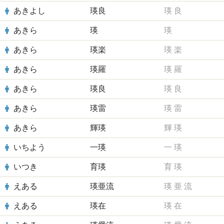
あきよし
瑛良
瑛
良
あきら
瑛
瑛
あきら
瑛楽
瑛
楽
あきら
瑛羅
瑛
羅
あきら
瑛良
瑛
良
あきら
瑛雷
瑛
雷
あきら
輝瑛
輝
瑛
いちよう
一瑛
一
瑛
いつき
育瑛
育
瑛
えある
瑛亜流
瑛
亜
流
えある
瑛在
瑛
在