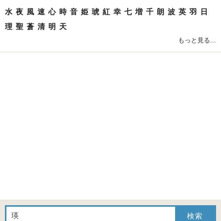
水
夜
風
速
心
時
音
姫
琥
紅
幸
七
増
千
朗
波
英
羽
日
理
聖
蒼
清
明
天
もっと見る...