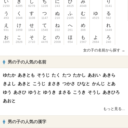
い
き
し
ち
に
ひ
み
り
2150
4295
6279
1226
243
4615
4048
3141
う
く
す
つ
ぬ
ふ
む
ゆ
る
453
1046
1108
1147
210
2105
800
4515
562
え
け
せ
て
ね
へ
め
れ
931
1859
1814
1546
222
261
306
1449
お
こ
そ
と
の
ほ
も
よ
ろ
1305
2826
2710
4476
2008
654
1567
2684
240
女の子の名前から探す →
男の子の人気の名前
ゆたか
あきとも
そうじ
たく
たつ
たかし
あおい
あきら
きよし
あきと
こうじ
まさき
つかさ
ひなと
かんじ
とあ
ゆう
あさひ
ゆうと
ゆうき
まさる
こうき
そうし
あきひろ
あおと
もっと見る...
男の子の人気の漢字