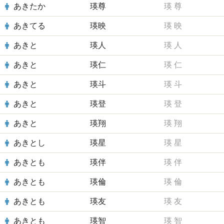
あきたか
瑛尊
瑛
尊
あきてる
瑛映
瑛
映
あきと
瑛人
瑛
人
あきと
瑛仁
瑛
仁
あきと
瑛斗
瑛
斗
あきと
瑛登
瑛
登
あきと
瑛翔
瑛
翔
あきとし
瑛星
瑛
星
あきとも
瑛伴
瑛
伴
あきとも
瑛倫
瑛
倫
あきとも
瑛友
瑛
友
あきとも
瑛智
瑛
智