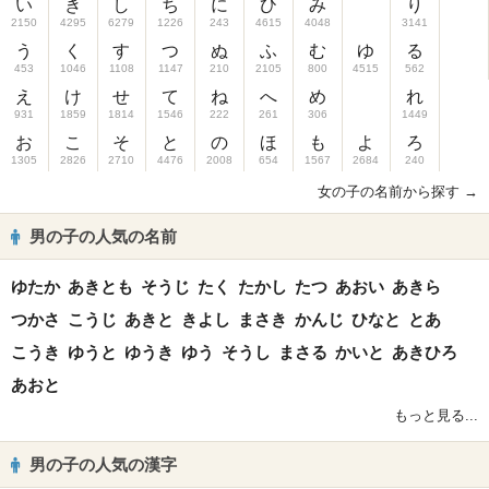
い
き
し
ち
に
ひ
み
り
2150
4295
6279
1226
243
4615
4048
3141
う
く
す
つ
ぬ
ふ
む
ゆ
る
453
1046
1108
1147
210
2105
800
4515
562
え
け
せ
て
ね
へ
め
れ
931
1859
1814
1546
222
261
306
1449
お
こ
そ
と
の
ほ
も
よ
ろ
1305
2826
2710
4476
2008
654
1567
2684
240
女の子の名前から探す →
男の子の人気の名前
ゆたか
あきとも
そうじ
たく
たかし
たつ
あおい
あきら
つかさ
こうじ
あきと
きよし
まさき
かんじ
ひなと
とあ
こうき
ゆうと
ゆうき
ゆう
そうし
まさる
かいと
あきひろ
あおと
もっと見る...
男の子の人気の漢字