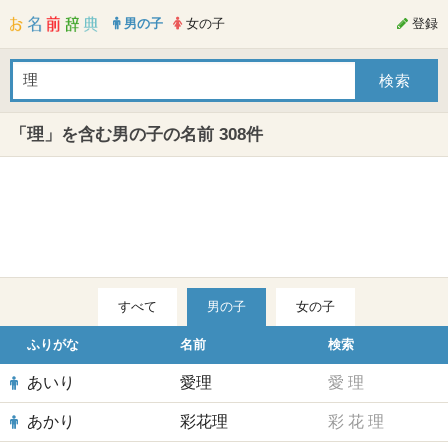
男の子
女の子
登録
「理」を含む男の子の名前 308件
すべて
男の子
女の子
ふりがな
名前
検索
あいり
愛理
愛
理
あかり
彩花理
彩
花
理