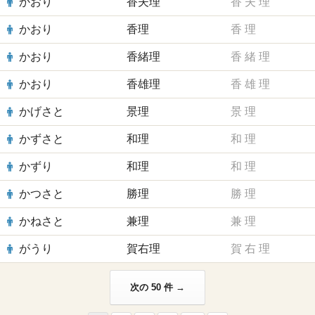
かおり
香夫理
香
夫
理
かおり
香理
香
理
かおり
香緒理
香
緒
理
かおり
香雄理
香
雄
理
かげさと
景理
景
理
かずさと
和理
和
理
かずり
和理
和
理
かつさと
勝理
勝
理
かねさと
兼理
兼
理
がうり
賀右理
賀
右
理
次の 50 件 →