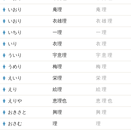
いおり
庵理
庵
理
いおり
衣雄理
衣
雄
理
いちり
一理
一
理
いり
衣理
衣
理
ういり
宇意理
宇
意
理
うめり
梅理
梅
理
えいり
栄理
栄
理
えり
絵理
絵
理
えりや
恵理也
恵
理
也
おきさと
興理
興
理
おさむ
理
理