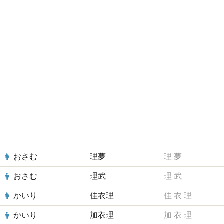
おさむ
理夢
理
夢
おさむ
理武
理
武
かいり
佳衣理
佳
衣
理
かいり
加衣理
加
衣
理