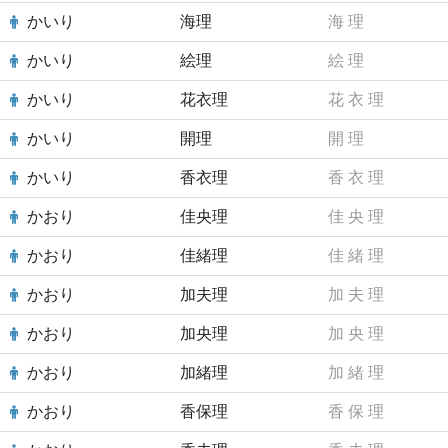
かいり
海理
海
理
かいり
絵理
絵
理
かいり
花衣理
花
衣
理
かいり
開理
開
理
かいり
香衣理
香
衣
理
かおり
佳央理
佳
央
理
かおり
佳緒理
佳
緒
理
かおり
加夫理
加
夫
理
かおり
加央理
加
央
理
かおり
加緒理
加
緒
理
かおり
香保理
香
保
理