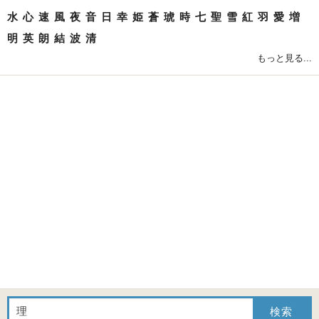
水
心
速
風
夜
音
日
幸
姫
蒼
琥
時
七
聖
雪
紅
羽
愛
増
明
英
朗
結
波
清
もっと見る...