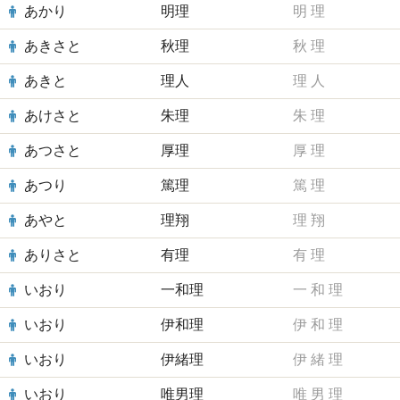
あかり
明理
明
理
あきさと
秋理
秋
理
あきと
理人
理
人
あけさと
朱理
朱
理
あつさと
厚理
厚
理
あつり
篤理
篤
理
あやと
理翔
理
翔
ありさと
有理
有
理
いおり
一和理
一
和
理
いおり
伊和理
伊
和
理
いおり
伊緒理
伊
緒
理
いおり
唯男理
唯
男
理