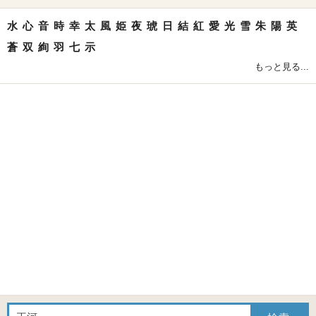
水
心
音
時
幸
太
風
姫
夜
琥
日
結
紅
愛
光
雪
朱
陽
英
蒼
双
絢
羽
七
示
もっと見る...