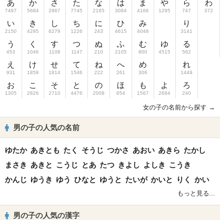
あ
か
さ
た
な
は
ま
や
ら
わ
7497
5684
2867
7745
2165
3084
4166
1295
747
372
い
き
し
ち
に
ひ
み
り
2150
4295
6279
1226
243
4615
4048
3141
う
く
す
つ
ぬ
ふ
む
ゆ
る
453
1046
1108
1147
210
2105
800
4515
562
え
け
せ
て
ね
へ
め
れ
931
1859
1814
1546
222
261
306
1449
お
こ
そ
と
の
ほ
も
よ
ろ
1305
2826
2710
4476
2008
654
1567
2684
240
女の子の名前から探す →
男の子の人気の名前
ゆたか
あきとも
たく
そうじ
つかさ
あおい
あきら
たかし
まさき
あきと
こうじ
とあ
たつ
きよし
よしき
こうき
かんじ
ゆうき
ゆう
ひなと
ゆうと
たいが
かいと
りく
かい
もっと見る...
男の子の人気の漢字