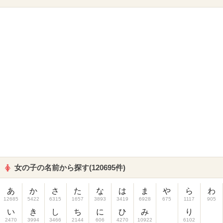
女の子の名前から探す(120695件)
あ
か
さ
た
な
は
ま
や
ら
わ
12685
5422
6315
1657
3893
3419
6928
675
1117
905
い
き
し
ち
に
ひ
み
り
2470
3994
3466
2144
606
4270
10922
6102