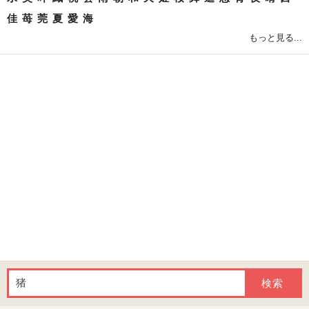
佳
苺
莞
夏
愛
海
もっと見る...