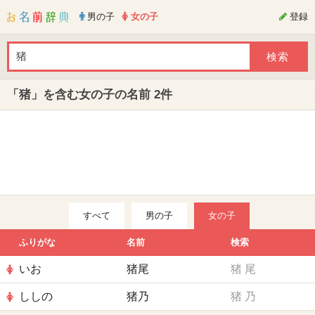
男の子
女の子
登録
「猪」を含む女の子の名前 2件
すべて
男の子
女の子
ふりがな
名前
検索
いお
猪尾
猪
尾
ししの
猪乃
猪
乃