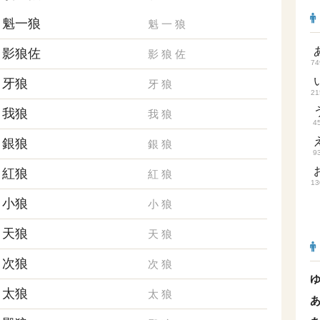
魁一狼
魁
一
狼
影狼佐
影
狼
佐
74
牙狼
牙
狼
21
我狼
我
狼
4
銀狼
銀
狼
9
紅狼
紅
狼
13
小狼
小
狼
天狼
天
狼
次狼
次
狼
太狼
太
狼