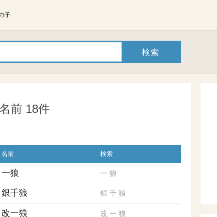
の子
前 18件
名前
検索
一狼
一
狼
銀千狼
銀
千
狼
改一狼
改
一
狼