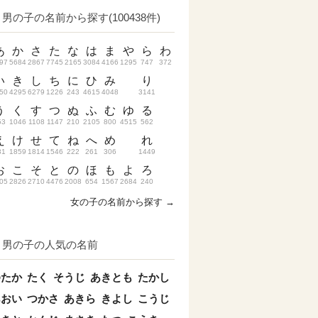
男の子の名前から探す(100438件)
あ
か
さ
た
な
は
ま
や
ら
わ
97
5684
2867
7745
2165
3084
4166
1295
747
372
い
き
し
ち
に
ひ
み
り
50
4295
6279
1226
243
4615
4048
3141
う
く
す
つ
ぬ
ふ
む
ゆ
る
53
1046
1108
1147
210
2105
800
4515
562
え
け
せ
て
ね
へ
め
れ
31
1859
1814
1546
222
261
306
1449
お
こ
そ
と
の
ほ
も
よ
ろ
05
2826
2710
4476
2008
654
1567
2684
240
女の子の名前から探す →
男の子の人気の名前
ゆたか
たく
そうじ
あきとも
たかし
あおい
つかさ
あきら
きよし
こうじ