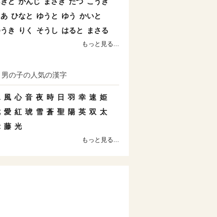
あきと
かんじ
まさき
たつ
こうき
とあ
ひなと
ゆうと
ゆう
かいと
ゆうき
りく
そうし
はると
まさる
もっと見る...
男の子の人気の漢字
水
風
心
音
夜
時
日
羽
幸
速
姫
七
愛
紅
琥
雪
蒼
聖
陽
英
双
太
示
藤
光
もっと見る...