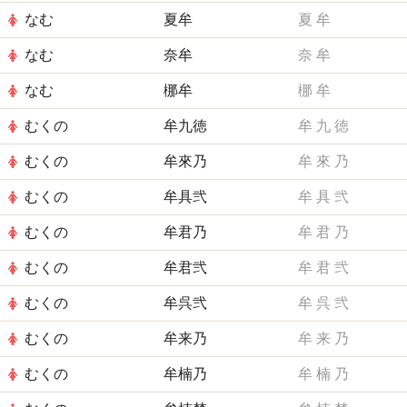
なむ
夏牟
夏
牟
なむ
奈牟
奈
牟
なむ
梛牟
梛
牟
むくの
牟九徳
牟
九
徳
むくの
牟來乃
牟
來
乃
むくの
牟具弐
牟
具
弐
むくの
牟君乃
牟
君
乃
むくの
牟君弐
牟
君
弐
むくの
牟呉弐
牟
呉
弐
むくの
牟来乃
牟
来
乃
むくの
牟楠乃
牟
楠
乃