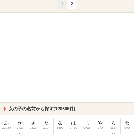
1
2
女の子の名前から探す(120695件)
あ
か
さ
た
な
は
ま
や
ら
わ
12685
5422
6315
1657
3893
3419
6928
675
1117
905