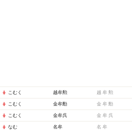
こむく
越牟勲
越
牟
勲
こむく
金牟勳
金
牟
勳
こむく
金牟呉
金
牟
呉
なむ
名牟
名
牟