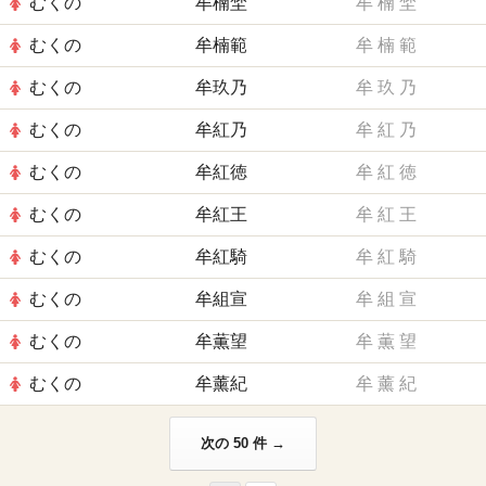
むくの
牟楠埜
牟
楠
埜
むくの
牟楠範
牟
楠
範
むくの
牟玖乃
牟
玖
乃
むくの
牟紅乃
牟
紅
乃
むくの
牟紅徳
牟
紅
徳
むくの
牟紅王
牟
紅
王
むくの
牟紅騎
牟
紅
騎
むくの
牟組宣
牟
組
宣
むくの
牟薫望
牟
薫
望
むくの
牟薰紀
牟
薰
紀
次の 50 件 →