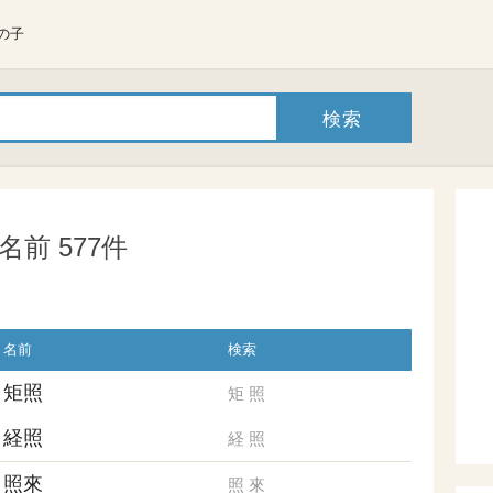
の子
前 577件
名前
検索
矩照
矩
照
経照
経
照
照來
照
來