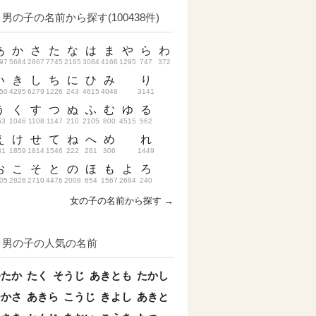
男の子の名前から探す(100438件)
あ
か
さ
た
な
は
ま
や
ら
わ
97
5684
2867
7745
2165
3084
4166
1295
747
372
い
き
し
ち
に
ひ
み
り
50
4295
6279
1226
243
4615
4048
3141
う
く
す
つ
ぬ
ふ
む
ゆ
る
53
1046
1108
1147
210
2105
800
4515
562
え
け
せ
て
ね
へ
め
れ
31
1859
1814
1546
222
261
306
1449
お
こ
そ
と
の
ほ
も
よ
ろ
05
2826
2710
4476
2008
654
1567
2684
240
女の子の名前から探す →
男の子の人気の名前
ゆたか
たく
そうじ
あきとも
たかし
つかさ
あきら
こうじ
きよし
あきと