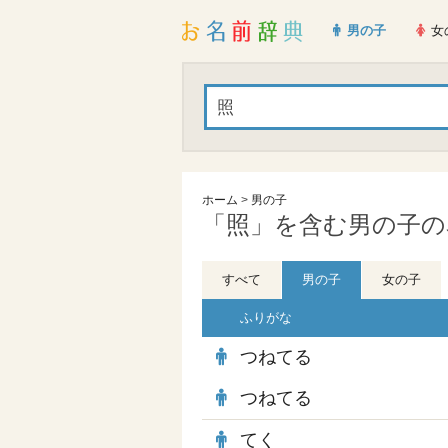
男の子
女
ホーム
>
男の子
「照」を含む男の子の名
すべて
男の子
女の子
ふりがな
つねてる
つねてる
てく