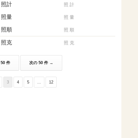
照計
照
計
照量
照
量
照順
照
順
照克
照
克
50 件
次の 50 件 →
3
4
5
...
12