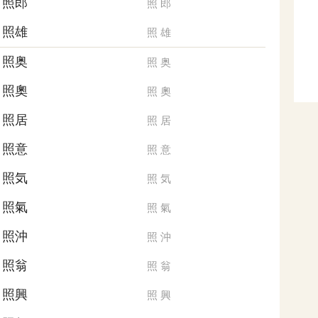
照郎
照
郎
照雄
照
雄
照奥
照
奥
照奧
照
奧
照居
照
居
照意
照
意
照気
照
気
照氣
照
氣
照沖
照
沖
照翁
照
翁
照興
照
興