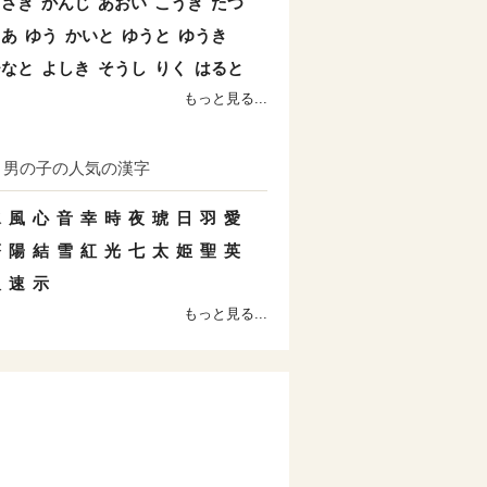
まさき
かんじ
あおい
こうき
たつ
とあ
ゆう
かいと
ゆうと
ゆうき
ひなと
よしき
そうし
りく
はると
もっと見る...
男の子の人気の漢字
水
風
心
音
幸
時
夜
琥
日
羽
愛
蒼
陽
結
雪
紅
光
七
太
姫
聖
英
双
速
示
もっと見る...