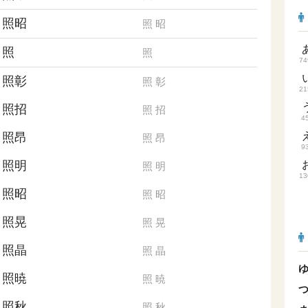
照昭
照
昭
照
照
74
照彰
照
彰
21
照招
照
招
4
照昂
照
昂
9
照明
照
明
13
照昭
照
昭
照晃
照
晃
照晶
照
晶
照暁
照
暁
照秋
照
秋