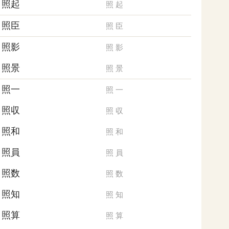
照起
照
起
照臣
照
臣
照影
照
影
照景
照
景
照一
照
一
照収
照
収
照和
照
和
照員
照
員
照数
照
数
照知
照
知
照算
照
算