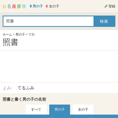
男の子
女の子
登録
ホーム
>
男の子
>
て行
照書
よみ:
てるふみ
照書と書く男の子の名前
すべて
男の子
女の子