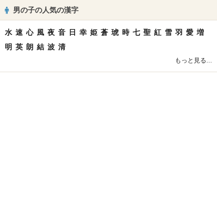
男の子の人気の漢字
水
速
心
風
夜
音
日
幸
姫
蒼
琥
時
七
聖
紅
雪
羽
愛
増
明
英
朗
結
波
清
もっと見る...