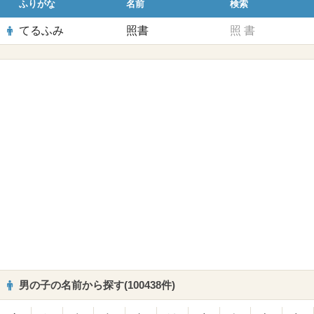
ふりがな
名前
検索
てるふみ
照書
照
書
男の子の名前から探す(100438件)