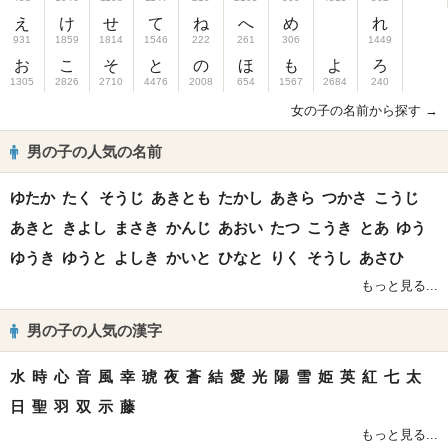
え
け
せ
て
ね
へ
め
れ
931
1859
1814
1546
222
261
306
1449
お
こ
そ
と
の
ほ
も
よ
ろ
1305
2826
2710
4476
2008
654
1567
2684
240
女の子の名前から探す →
男の子の人気の名前
ゆたか
たく
そうじ
あきとも
たかし
あきら
つかさ
こうじ
あきと
きよし
まさき
かんじ
あおい
たつ
こうき
とあ
ゆう
ゆうき
ゆうと
よしき
かいと
ひなと
りく
そうし
あさひ
もっと見る...
男の子の人気の漢字
水
時
心
音
風
幸
琥
夜
蒼
結
愛
光
陽
雪
姫
英
紅
七
太
日
聖
羽
双
示
藤
もっと見る...