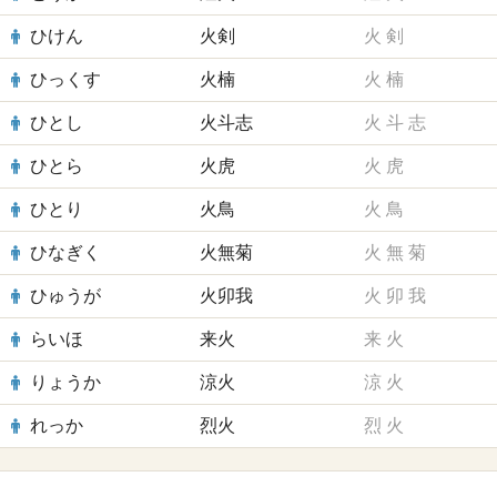
ひけん
火剣
火
剣
ひっくす
火楠
火
楠
ひとし
火斗志
火
斗
志
ひとら
火虎
火
虎
ひとり
火鳥
火
鳥
ひなぎく
火無菊
火
無
菊
ひゅうが
火卯我
火
卯
我
らいほ
来火
来
火
りょうか
涼火
涼
火
れっか
烈火
烈
火