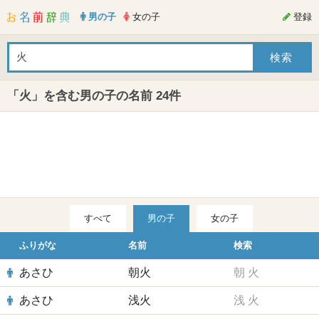
男の子
女の子
登録
「火」を含む男の子の名前 24件
すべて
男の子
女の子
ふりがな
名前
検索
あさひ
朝火
朝
火
あさひ
浅火
浅
火