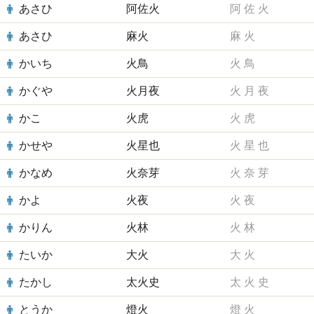
あさひ
阿佐火
阿
佐
火
あさひ
麻火
麻
火
かいち
火鳥
火
鳥
かぐや
火月夜
火
月
夜
かこ
火虎
火
虎
かせや
火星也
火
星
也
かなめ
火奈芽
火
奈
芽
かよ
火夜
火
夜
かりん
火林
火
林
たいか
大火
大
火
たかし
太火史
太
火
史
とうか
燈火
燈
火